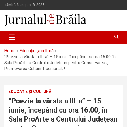
Skip
sâmbătă, august 8, 2026
to
content
Jurnalul de Brăila
Home
Educație și cultură
”Poezie la vârsta a III-a” – 15 iunie, începând cu ora 16.00, în
Sala ProArte a Centrului Județean pentru Conservarea și
Promovarea Culturii Tradiționale!
EDUCAȚIE ȘI CULTURĂ
”Poezie la vârsta a III-a” – 15
iunie, începând cu ora 16.00, în
Sala ProArte a Centrului Județean