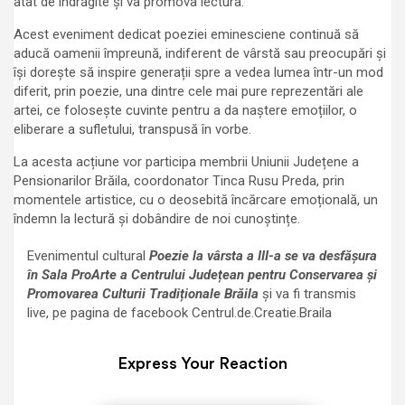
atât de îndrăgite și va promova lectura.
Acest eveniment dedicat poeziei eminesciene continuă să
aducă oamenii împreună, indiferent de vârstă sau preocupări și
își dorește să inspire generații spre a vedea lumea într-un mod
diferit, prin poezie, una dintre cele mai pure reprezentări ale
artei, ce folosește cuvinte pentru a da naștere emoțiilor, o
eliberare a sufletului, transpusă în vorbe.
La acesta acțiune vor participa membrii Uniunii Județene a
Pensionarilor Brăila, coordonator Tinca Rusu Preda, prin
momentele artistice, cu o deosebită încărcare emoțională, un
îndemn la lectură și dobândire de noi cunoștințe.
Evenimentul cultural
Poezie la vârsta a III-a se va desfășura
în Sala ProArte a Centrului Județean pentru Conservarea și
Promovarea Culturii Tradiționale Brăila
și va fi transmis
live, pe pagina de facebook Centrul.de.Creatie.Braila
Express Your Reaction