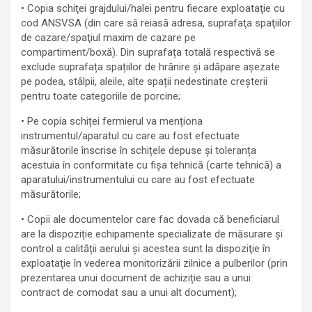
• Copia schiţei grajdului/halei pentru fiecare exploataţie cu
cod ANSVSA (din care să reiasă adresa, suprafaţa spaţiilor
de cazare/spaţiul maxim de cazare pe
compartiment/boxă). Din suprafața totală respectivă se
exclude suprafața spațiilor de hrănire și adăpare așezate
pe podea, stâlpii, aleile, alte spații nedestinate creșterii
pentru toate categoriile de porcine;
• Pe copia schiței fermierul va menționa
instrumentul/aparatul cu care au fost efectuate
măsurătorile înscrise în schițele depuse și toleranța
acestuia în conformitate cu fișa tehnică (carte tehnică) a
aparatului/instrumentului cu care au fost efectuate
măsurătorile;
• Copii ale documentelor care fac dovada că beneficiarul
are la dispoziție echipamente specializate de măsurare și
control a calității aerului şi acestea sunt la dispoziţie în
exploataţie în vederea monitorizării zilnice a pulberilor (prin
prezentarea unui document de achiziție sau a unui
contract de comodat sau a unui alt document);