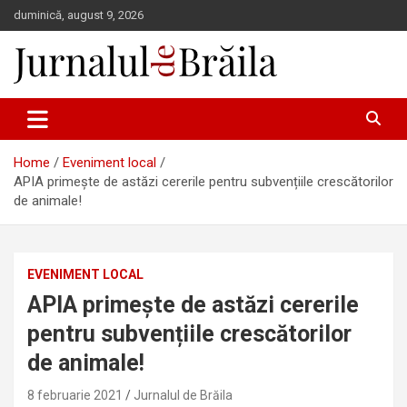
Skip
duminică, august 9, 2026
to
content
Jurnalul de Brăila
Home
Eveniment local
APIA primește de astăzi cererile pentru subvențiile crescătorilor
de animale!
EVENIMENT LOCAL
APIA primește de astăzi cererile
pentru subvențiile crescătorilor
de animale!
8 februarie 2021
Jurnalul de Brăila