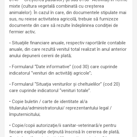
mixte (cultura vegetală combinată cu creșterea
animalelor). În cazul în care, din documentele stipulate mai
sus, nu reiese activitatea agricolă, trebuie să furnizeze
documente din care să rezulte îndeplinirea condiției de
fermier activ;
◦ Situaţiile financiare anuale, respectiv raportările contabile
anuale, din care rezultă venitul total realizat în anul anterior
anului depunerii cererii de plată;
◦ Formularul “Date informative” (cod 30) care cuprinde
indicatorul “venituri din activităţi agricole”;
◦ Formularul “Situaţia veniturilor şi cheltuielilor” (cod 20)
care cuprinde indicatorul “venituri totale”.
• Copie buletin / carte de identitate al/a
titularului/administratorului/ reprezentantului legal /
împuternicitului;
• Copie/copii autorizaţie/ii sanitar-veterinară/e pentru
fiecare exploataţie deţinută înscrisă în cererea de plată;