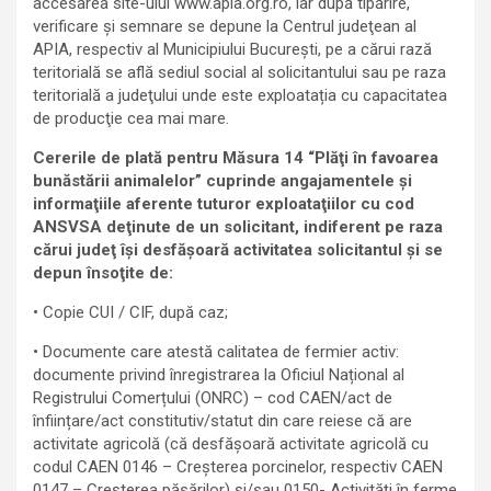
accesarea site-ului www.apia.org.ro, iar după tipărire,
verificare și semnare se depune la Centrul judeţean al
APIA, respectiv al Municipiului Bucureşti, pe a cărui rază
teritorială se află sediul social al solicitantului sau pe raza
teritorială a judeţului unde este exploatația cu capacitatea
de producţie cea mai mare.
Cererile de plată pentru Măsura 14 “Plăţi în favoarea
bunăstării animalelor” cuprinde angajamentele şi
informaţiile aferente tuturor exploataţiilor cu cod
ANSVSA deţinute de un solicitant, indiferent pe raza
cărui judeţ îşi desfăşoară activitatea solicitantul și se
depun însoţite de:
• Copie CUI / CIF, după caz;
• Documente care atestă calitatea de fermier activ:
documente privind înregistrarea la Oficiul Național al
Registrului Comerțului (ONRC) – cod CAEN/act de
înființare/act constitutiv/statut din care reiese că are
activitate agricolă (că desfăşoară activitate agricolă cu
codul CAEN 0146 – Creșterea porcinelor, respectiv CAEN
0147 – Creșterea păsărilor) și/sau 0150- Activități în ferme