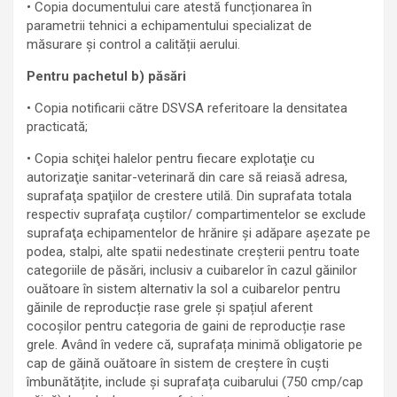
• Copia documentului care atestă funcționarea în
parametrii tehnici a echipamentului specializat de
măsurare și control a calității aerului.
Pentru pachetul b) păsări
• Copia notificarii către DSVSA referitoare la densitatea
practicată;
• Copia schiţei halelor pentru fiecare explotaţie cu
autorizaţie sanitar-veterinară din care să reiasă adresa,
suprafaţa spaţiilor de crestere utilă. Din suprafata totala
respectiv suprafaţa cuştilor/ compartimentelor se exclude
suprafaţa echipamentelor de hrănire şi adăpare așezate pe
podea, stalpi, alte spatii nedestinate creșterii pentru toate
categoriile de păsări, inclusiv a cuibarelor în cazul găinilor
ouătoare în sistem alternativ la sol a cuibarelor pentru
găinile de reproducție rase grele și spațiul aferent
cocoșilor pentru categoria de gaini de reproducție rase
grele. Având în vedere că, suprafața minimă obligatorie pe
cap de găină ouătoare în sistem de creștere în cuști
îmbunătățite, include și suprafața cuibarului (750 cmp/cap