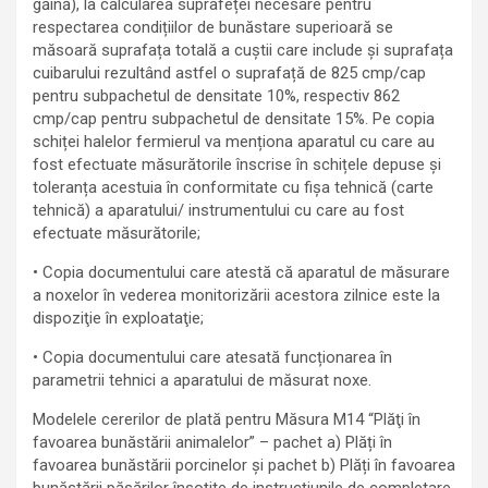
găină), la calcularea suprafeței necesare pentru
respectarea condițiilor de bunăstare superioară se
măsoară suprafața totală a cuștii care include și suprafața
cuibarului rezultând astfel o suprafață de 825 cmp/cap
pentru subpachetul de densitate 10%, respectiv 862
cmp/cap pentru subpachetul de densitate 15%. Pe copia
schiței halelor fermierul va menționa aparatul cu care au
fost efectuate măsurătorile înscrise în schițele depuse și
toleranța acestuia în conformitate cu fișa tehnică (carte
tehnică) a aparatului/ instrumentului cu care au fost
efectuate măsurătorile;
• Copia documentului care atestă că aparatul de măsurare
a noxelor în vederea monitorizării acestora zilnice este la
dispoziţie în exploataţie;
• Copia documentului care atesată funcționarea în
parametrii tehnici a aparatului de măsurat noxe.
Modelele cererilor de plată pentru Măsura M14 “Plăţi în
favoarea bunăstării animalelor” – pachet a) Plăți în
favoarea bunăstării porcinelor și pachet b) Plăți în favoarea
bunăstării păsărilor însoțite de instrucțiunile de completare