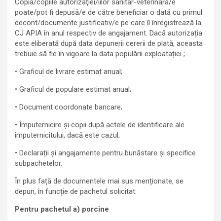
Copia/copiile autorizaţiei/iilor sanitar-veterinară/e
poate/pot fi depusă/e de către beneficiar o dată cu primul
decont/documente justificativ/e pe care îl înregistrează la
CJ APIA în anul respectiv de angajament. Dacă autorizația
este eliberată după data depunerii cererii de plată, aceasta
trebuie să fie în vigoare la data populării exploatației ;
• Graficul de livrare estimat anual;
• Graficul de populare estimat anual;
• Document coordonate bancare;
• Împuternicire şi copii după actele de identificare ale
împuternicitului, dacă este cazul;
• Declarații și angajamente pentru bunăstare și specifice
subpachetelor.
În plus față de documentele mai sus menționate, se
depun, în funcție de pachetul solicitat:
Pentru pachetul a) porcine