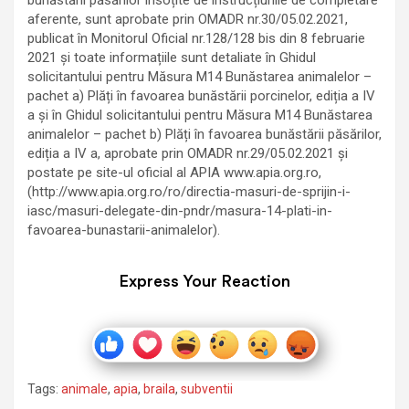
aferente, sunt aprobate prin OMADR nr.30/05.02.2021,
publicat în Monitorul Oficial nr.128/128 bis din 8 februarie
2021 și toate informațiile sunt detaliate în Ghidul
solicitantului pentru Măsura M14 Bunăstarea animalelor –
pachet a) Plăți în favoarea bunăstării porcinelor, ediția a IV
a și în Ghidul solicitantului pentru Măsura M14 Bunăstarea
animalelor – pachet b) Plăți în favoarea bunăstării păsărilor,
ediția a IV a, aprobate prin OMADR nr.29/05.02.2021 și
postate pe site-ul oficial al APIA www.apia.org.ro,
(http://www.apia.org.ro/ro/directia-masuri-de-sprijin-i-
iasc/masuri-delegate-din-pndr/masura-14-plati-in-
favoarea-bunastarii-animalelor).
Express Your Reaction
Tags:
animale
,
apia
,
braila
,
subventii