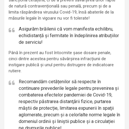
sancționa cetățenii, ci de a preveni săvârșirea unor fapte
de natură contravențională sau penală, precum și de a
limita răspândirea virusului Covid-19, însă abaterile de la
măsurile legale în vigoare nu vor fi tolerate!
Asigurăm brăilenii că vom manifesta echilibru,
echidistanță și fermitate în îndeplinirea atribuțiilor
de serviciu!
Până în prezent au fost întocmite șase dosare penale,
cinci dintre acestea pentru săvârșirea infracțiunii de
instigare publică și unul pentru distrugere de indicatoare
rutiere.
Recomandăm cetățenilor să respecte în
continuare prevederile legale pentru prevenirea şi
combaterea efectelor pandemiei de Covid-19,
respectiv păstrarea distanţării fizice, purtarea
măştii de protecție, limitarea expunerii în spaţii
aglomerate, precum și a celorlalte norme legale în
domeniul ordinii și liniștii publice și a circulației
pe drumurile publice!