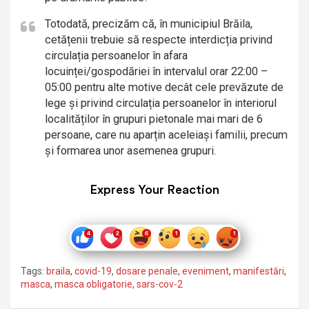
Totodată, precizăm că, în municipiul Brăila,
cetățenii trebuie să respecte interdicția privind
circulația persoanelor în afara
locuinței/gospodăriei în intervalul orar 22:00 –
05:00 pentru alte motive decât cele prevăzute de
lege și privind circulația persoanelor în interiorul
localităților în grupuri pietonale mai mari de 6
persoane, care nu aparțin aceleiași familii, precum
și formarea unor asemenea grupuri.
Express Your Reaction
Tags:
braila
,
covid-19
,
dosare penale
,
eveniment
,
manifestări
,
masca
,
masca obligatorie
,
sars-cov-2