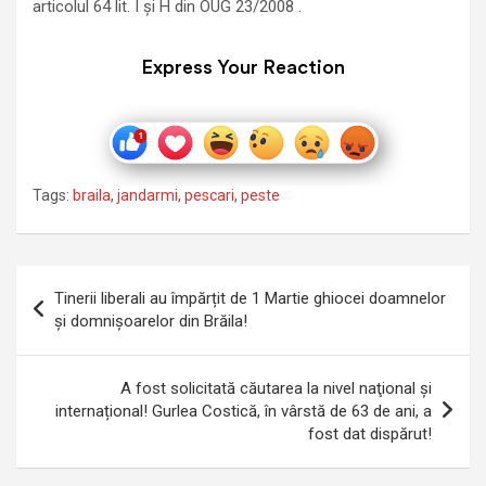
articolul 64 lit. I și H din OUG 23/2008 .
Express Your Reaction
Tags:
braila
,
jandarmi
,
pescari
,
peste
Navigare
Tinerii liberali au împărțit de 1 Martie ghiocei doamnelor
în
și domnișoarelor din Brăila!
articole
A fost solicitată căutarea la nivel naţional și
internațional! Gurlea Costică, în vârstă de 63 de ani, a
fost dat dispărut!