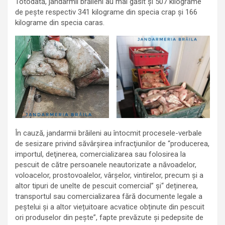
Totodată, jandarmii brăileni au mai găsit și 507 kilograme
de pește respectiv 341 kilograme din specia crap și 166
kilograme din specia caras.
În cauză, jandarmii brăileni au întocmit procesele-verbale
de sesizare privind săvârşirea infracţiunilor de “producerea,
importul, deţinerea, comercializarea sau folosirea la
pescuit de către persoanele neautorizate a năvoadelor,
voloacelor, prostovoalelor, vârșelor, vintirelor, precum și a
altor tipuri de unelte de pescuit comercial” și“ deținerea,
transportul sau comercializarea fără documente legale a
peștelui și a altor viețuitoare acvatice obținute din pescuit
ori produselor din pește”, fapte prevăzute și pedepsite de