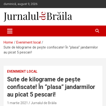
Skip
duminică, august 9, 2026
to
content
Jurnalul de Brăila
Home
Eveniment local
Sute de kilograme de pește confiscate! În ”plasa” jandarmilor
au picat 5 pescari!
EVENIMENT LOCAL
Sute de kilograme de pește
confiscate! În ”plasa” jandarmilor
au picat 5 pescari!
1 martie 2021
Jurnalul de Brăila