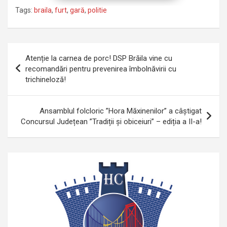
Tags:
braila
,
furt
,
gară
,
politie
Navigare
Atenție la carnea de porc! DSP Brăila vine cu
în
recomandări pentru prevenirea îmbolnăvirii cu
trichineloză!
articole
Ansamblul folcloric ”Hora Măxinenilor” a câștigat
Concursul Județean ”Tradiții și obiceiuri” – ediția a II-a!