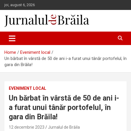
Skip
joi, august 6, 2026
to
content
Jurnalul de Brăila
Home
Eveniment local
Un bărbat în vârstă de 50 de ani i-a furat unui tânăr portofelul, în
gara din Brăila!
EVENIMENT LOCAL
Un bărbat în vârstă de 50 de ani i-
a furat unui tânăr portofelul, în
gara din Brăila!
12 decembrie 2023
Jurnalul de Brăila