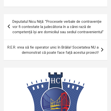
Navigare
Deputatul Nicu Niță: ”Procesele verbale de contravenție
în
vor fi contestate la judecătoria în a cărei rază de
competență își are domiciliul sau sediul contravenientul”
articole
R.E.R. vrea să fie operator unic în Brăila! Societatea NU a
demonstrat că poate face față acestui proiect!