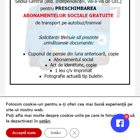
Folosim cookie-uri pentru a-ți oferi cea mai bună experiență pe
site-ul nostru web.
Poți afla mai multe despre cookie-urile pe care le folosim sau să
Copyright © 2026
Jurnalul de Brăila
le dezactivezi în
setări
.
Politică de confidențialitate
Theme by:
Theme Horse
Close GDPR Cookie Banner
Proudly Powered by:
WordPress
Acceptă toate
Setări