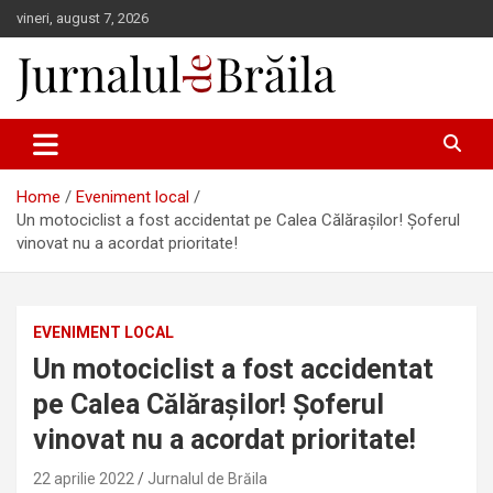
Skip
vineri, august 7, 2026
to
content
Jurnalul de Brăila
Home
Eveniment local
Un motociclist a fost accidentat pe Calea Călărașilor! Șoferul
vinovat nu a acordat prioritate!
EVENIMENT LOCAL
Un motociclist a fost accidentat
pe Calea Călărașilor! Șoferul
vinovat nu a acordat prioritate!
22 aprilie 2022
Jurnalul de Brăila