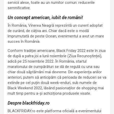
servicii alese, toate au un numitor comun: reducerile
semnificative.
Un concept american, iubit de români!
În România, Vinerea Neagră reprezintă un curent adoptat
de curând, de câțiva ani. Chiar dacă este o modă
împrumutată de peste Ocean, evenimentul a avut un mare
succes în România.
Conform tradiției americane, Black Friday 2022 este în ziua
de după a patra joi a lunii noiembrie (Ziua Recunoștinței),
adică pe 25 noiembrie 2022. În România, startul
maratonului de cumpărături se dă de regulă cu una sau
chiar două săptămâni mai devreme. Din experiența anilor
anteriori, putem să anticipăm că perioada de reduceri se va
extinde pe cel puțin două week-enduri, sub numele de
Black Weekend 2022, lăsând pasionaților de shopping mai
mult timp pentru a-și achiziționa produsele visate.
Despre blackfriday.ro
BLACKFRIDAY.ro este platforma oficială a evenimentului