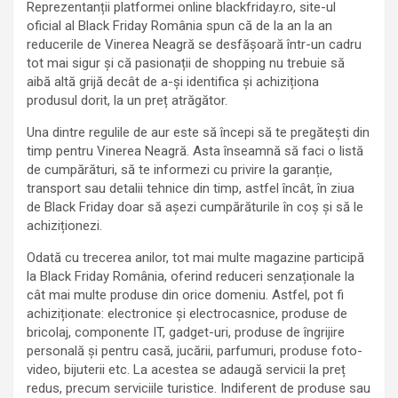
Reprezentanții platformei online blackfriday.ro, site-ul
oficial al Black Friday România spun că de la an la an
reducerile de Vinerea Neagră se desfășoară într-un cadru
tot mai sigur și că pasionații de shopping nu trebuie să
aibă altă grijă decât de a-și identifica și achiziționa
produsul dorit, la un preț atrăgător.
Una dintre regulile de aur este să începi să te pregătești din
timp pentru Vinerea Neagră. Asta înseamnă să faci o listă
de cumpărături, să te informezi cu privire la garanție,
transport sau detalii tehnice din timp, astfel încât, în ziua
de Black Friday doar să așezi cumpărăturile în coș și să le
achiziționezi.
Odată cu trecerea anilor, tot mai multe magazine participă
la Black Friday România, oferind reduceri senzaționale la
cât mai multe produse din orice domeniu. Astfel, pot fi
achiziționate: electronice și electrocasnice, produse de
bricolaj, componente IT, gadget-uri, produse de îngrijire
personală și pentru casă, jucării, parfumuri, produse foto-
video, bijuterii etc. La acestea se adaugă servicii la preț
redus, precum serviciile turistice. Indiferent de produse sau