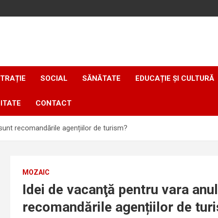
TRAȚIE
SOCIAL
SĂNĂTATE
EDUCAȚIE ȘI CULTURĂ
ITATE
CONTACT
 sunt recomandările agențiilor de turism?
MOZAIC
Idei de vacanţă pentru vara anu
recomandările agențiilor de tur