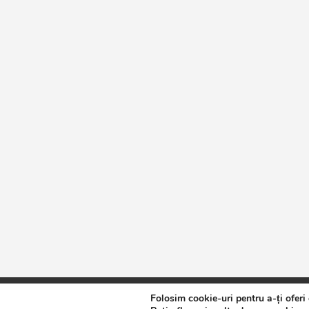
Folosim cookie-uri pentru a-ți oferi
Copyright © 2026
Jurnalul de Brăila
Politică de confidențialita