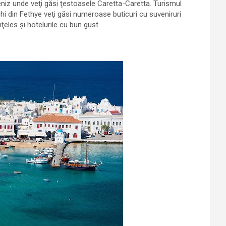
deniz unde veţi găsi ţestoasele Caretta-Caretta. Turismul
echi din Fethye veţi găsi numeroase buticuri cu suveniruri
nţeles şi hotelurile cu bun gust.