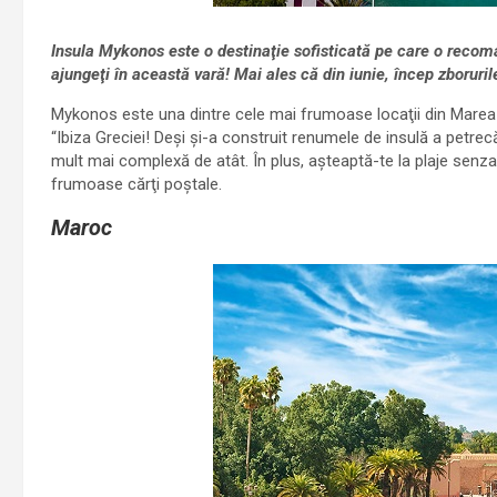
Insula Mykonos este o destinaţie sofisticată pe care o recom
ajungeţi în această vară! Mai ales că din iunie, încep zboruril
Mykonos este una dintre cele mai frumoase locaţii din Marea 
“Ibiza Greciei! Deşi şi-a construit renumele de insulă a petre
mult mai complexă de atât. În plus, aşteaptă-te la plaje senzaţ
frumoase cărţi poştale.
Maroc