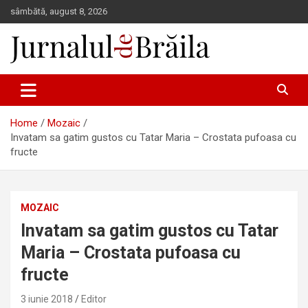
Skip
sâmbătă, august 8, 2026
to
content
Jurnalul de Brăila
Home
Mozaic
Invatam sa gatim gustos cu Tatar Maria – Crostata pufoasa cu
fructe
MOZAIC
Invatam sa gatim gustos cu Tatar
Maria – Crostata pufoasa cu
fructe
3 iunie 2018
Editor