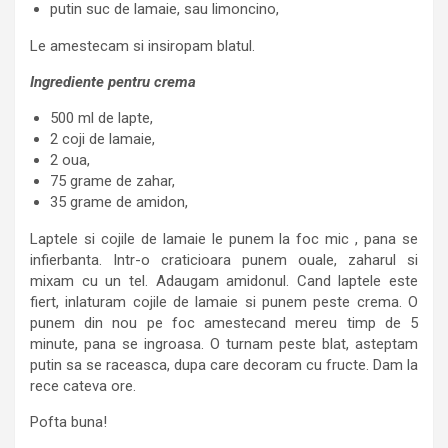
putin suc de lamaie, sau limoncino,
Le amestecam si insiropam blatul.
Ingrediente pentru crema
500 ml de lapte,
2 coji de lamaie,
2 oua,
75 grame de zahar,
35 grame de amidon,
Laptele si cojile de lamaie le punem la foc mic , pana se
infierbanta. Intr-o craticioara punem ouale, zaharul si
mixam cu un tel. Adaugam amidonul. Cand laptele este
fiert, inlaturam cojile de lamaie si punem peste crema. O
punem din nou pe foc amestecand mereu timp de 5
minute, pana se ingroasa. O turnam peste blat, asteptam
putin sa se raceasca, dupa care decoram cu fructe. Dam la
rece cateva ore.
Pofta buna!