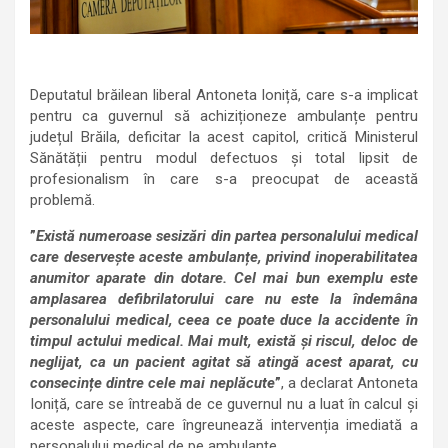
Deputatul brăilean liberal Antoneta Ioniță, care s-a implicat
pentru ca guvernul să achiziționeze ambulanțe pentru
județul Brăila, deficitar la acest capitol, critică Ministerul
Sănătății pentru modul defectuos și total lipsit de
profesionalism în care s-a preocupat de această
problemă.
”
Există numeroase sesizări din partea personalului medical
care deservește aceste ambulanțe, privind inoperabilitatea
anumitor aparate din dotare. Cel mai bun exemplu este
amplasarea defibrilatorului care nu este la îndemâna
personalului medical, ceea ce poate duce la accidente în
timpul actului medical. Mai mult, există și riscul, deloc de
neglijat, ca un pacient agitat să atingă acest aparat, cu
consecințe dintre cele mai neplăcute
”
, a declarat Antoneta
Ioniță, care se întreabă de ce guvernul nu a luat în calcul și
aceste aspecte, care îngreunează intervenția imediată a
personalului medical de pe ambulanțe.