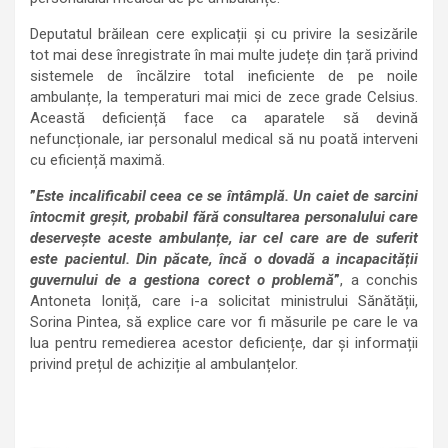
Deputatul brăilean cere explicații și cu privire la sesizările
tot mai dese înregistrate în mai multe județe din țară privind
sistemele de încălzire total ineficiente de pe noile
ambulanțe, la temperaturi mai mici de zece grade Celsius.
Această deficiență face ca aparatele să devină
nefuncționale, iar personalul medical să nu poată interveni
cu eficiență maximă.
”
Este incalificabil ceea ce se întâmplă. Un caiet de sarcini
întocmit greșit, probabil fără consultarea personalului care
deservește aceste ambulanțe, iar cel care are de suferit
este pacientul. Din păcate, încă o dovadă a incapacității
guvernului de a gestiona corect o problemă
”
, a conchis
Antoneta Ioniță, care i-a solicitat ministrului Sănătății,
Sorina Pintea, să explice care vor fi măsurile pe care le va
lua pentru remedierea acestor deficiențe, dar și informații
privind prețul de achiziție al ambulanțelor.