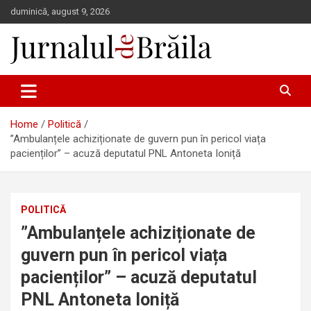
Skip
duminică, august 9, 2026
to
content
Jurnalul de Brăila
Home
Politică
”Ambulanțele achiziționate de guvern pun în pericol viața
pacienților” – acuză deputatul PNL Antoneta Ioniță
POLITICĂ
”Ambulanțele achiziționate de
guvern pun în pericol viața
pacienților” – acuză deputatul
PNL Antoneta Ioniță