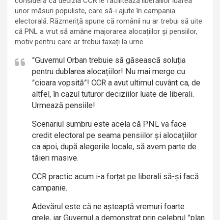
consideră că decizia CCR le facilitează liberalilor luarea
unor măsuri populiste, care să-i ajute în campania
electorală. Răzmeriță spune că românii nu ar trebui să uite
că PNL a vrut să amâne majorarea alocațiilor și pensiilor,
motiv pentru care ar trebui taxați la urne.
”Guvernul Orban trebuie să găsească soluția
pentru dublarea alocațiilor! Nu mai merge cu
”cioara vopsită”! CCR a avut ultimul cuvânt ca, de
altfel, în cazul tuturor deciziilor luate de liberali.
Urmează pensiile!
Scenariul sumbru este acela că PNL va face
credit electoral pe seama pensiilor și alocațiilor
ca apoi, după alegerile locale, să avem parte de
tăieri masive.
CCR practic acum i-a forțat pe liberali să-și facă
campanie.
Adevărul este că ne așteaptă vremuri foarte
grele, iar Guvernul a demonstrat prin celebrul ”plan