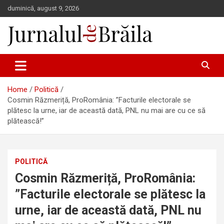
Skip
duminică, august 9, 2026
to
content
Jurnalul de Brăila
Home
Politică
Cosmin Răzmeriță, ProRomânia: ”Facturile electorale se
plătesc la urne, iar de această dată, PNL nu mai are cu ce să
plătească!”
POLITICĂ
Cosmin Răzmeriță, ProRomânia:
”Facturile electorale se plătesc la
urne, iar de această dată, PNL nu