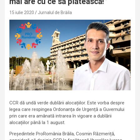
mai are cu ce să plătească!”
15 iulie 2020
Jurnalul de Brăila
CCR dă undă verde dublării alocațiilor. Este vorba despre
legea care respingea Ordonanța de Urgență a Guvernului
prin care era amânată intrarea în vigoare a dublării
alocațiilor până la 1 august.
Președintele ProRomânia Brăila, Cosmin Răzmeriță,