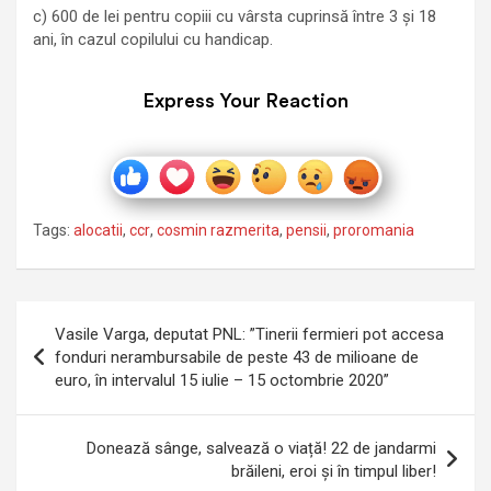
c) 600 de lei pentru copiii cu vârsta cuprinsă între 3 și 18
ani, în cazul copilului cu handicap.
Express Your Reaction
Tags:
alocatii
,
ccr
,
cosmin razmerita
,
pensii
,
proromania
Navigare
Vasile Varga, deputat PNL: ”Tinerii fermieri pot accesa
în
fonduri nerambursabile de peste 43 de milioane de
euro, în intervalul 15 iulie – 15 octombrie 2020”
articole
Donează sânge, salvează o viață! 22 de jandarmi
brăileni, eroi și în timpul liber!