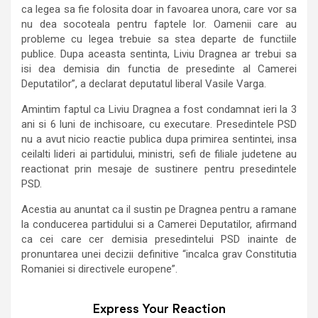
ca legea sa fie folosita doar in favoarea unora, care vor sa
nu dea socoteala pentru faptele lor. Oamenii care au
probleme cu legea trebuie sa stea departe de functiile
publice. Dupa aceasta sentinta, Liviu Dragnea ar trebui sa
isi dea demisia din functia de presedinte al Camerei
Deputatilor”, a declarat deputatul liberal Vasile Varga.
Amintim faptul ca Liviu Dragnea a fost condamnat ieri la 3
ani si 6 luni de inchisoare, cu executare. Presedintele PSD
nu a avut nicio reactie publica dupa primirea sentintei, insa
ceilalti lideri ai partidului, ministri, sefi de filiale judetene au
reactionat prin mesaje de sustinere pentru presedintele
PSD.
Acestia au anuntat ca il sustin pe Dragnea pentru a ramane
la conducerea partidului si a Camerei Deputatilor, afirmand
ca cei care cer demisia presedintelui PSD inainte de
pronuntarea unei decizii definitive “incalca grav Constitutia
Romaniei si directivele europene”.
Express Your Reaction