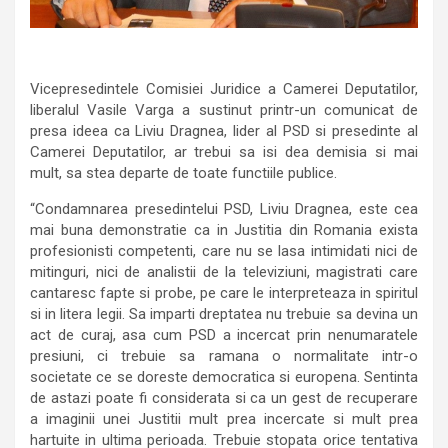
Vicepresedintele Comisiei Juridice a Camerei Deputatilor,
liberalul Vasile Varga a sustinut printr-un comunicat de
presa ideea ca Liviu Dragnea, lider al PSD si presedinte al
Camerei Deputatilor, ar trebui sa isi dea demisia si mai
mult, sa stea departe de toate functiile publice.
“Condamnarea presedintelui PSD, Liviu Dragnea, este cea
mai buna demonstratie ca in Justitia din Romania exista
profesionisti competenti, care nu se lasa intimidati nici de
mitinguri, nici de analistii de la televiziuni, magistrati care
cantaresc fapte si probe, pe care le interpreteaza in spiritul
si in litera legii. Sa imparti dreptatea nu trebuie sa devina un
act de curaj, asa cum PSD a incercat prin nenumaratele
presiuni, ci trebuie sa ramana o normalitate intr-o
societate ce se doreste democratica si europena. Sentinta
de astazi poate fi considerata si ca un gest de recuperare
a imaginii unei Justitii mult prea incercate si mult prea
hartuite in ultima perioada. Trebuie stopata orice tentativa