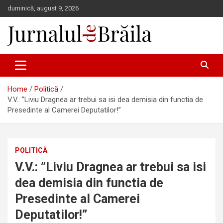
Skip
duminică, august 9, 2026
to
content
Jurnalul de Brăila
Home
Politică
V.V.: ”Liviu Dragnea ar trebui sa isi dea demisia din functia de
Presedinte al Camerei Deputatilor!”
POLITICĂ
V.V.: ”Liviu Dragnea ar trebui sa isi
dea demisia din functia de
Presedinte al Camerei
Deputatilor!”