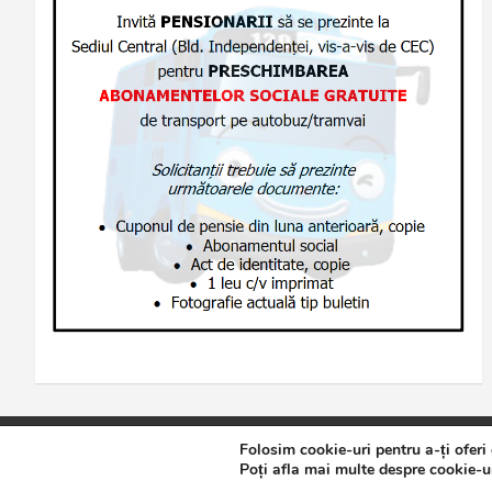
Folosim cookie-uri pentru a-ți oferi
Copyright © 2026
Jurnalul de Brăila
Politică de confidențialita
Poți afla mai multe despre cookie-ur