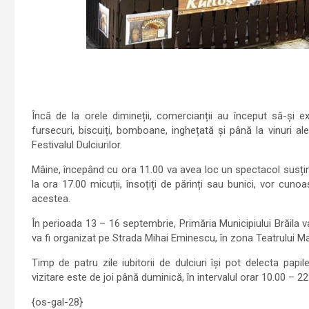
Încă de la orele dimineții, comercianții au început să-și 
fursecuri, biscuiți, bomboane, inghețată și până la vinuri al
Festivalul Dulciurilor.
Mâine, începând cu ora 11.00 va avea loc un spectacol susținut
la ora 17.00 micuții, însoțiți de părinți sau bunici, vor cun
acestea.
În perioada 13 – 16 septembrie, Primăria Municipiului Brăila va
va fi organizat pe Strada Mihai Eminescu, în zona Teatrului Mari
Timp de patru zile iubitorii de dulciuri își pot delecta papi
vizitare este de joi până duminică, în intervalul orar 10.00 – 22
{os-gal-28}