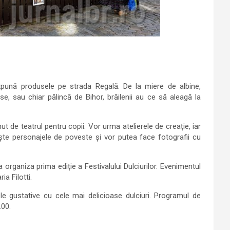
expună produsele pe strada Regală. De la miere de albine,
ese, sau chiar pălincă de Bihor, brăilenii au ce să aleagă la
 de teatrul pentru copii. Vor urma atelierele de creație, iar
oaște personajele de poveste și vor putea face fotografii cu
 organiza prima ediție a Festivalului Dulciurilor. Evenimentul
a Filotti.
lele gustative cu cele mai delicioase dulciuri. Programul de
.00.