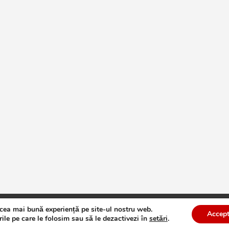
 cea mai bună experiență pe site-ul nostru web.
te
Theme by:
Theme Horse
Proudly Powered by:
WordPress
Accept
ile pe care le folosim sau să le dezactivezi în
setări
.