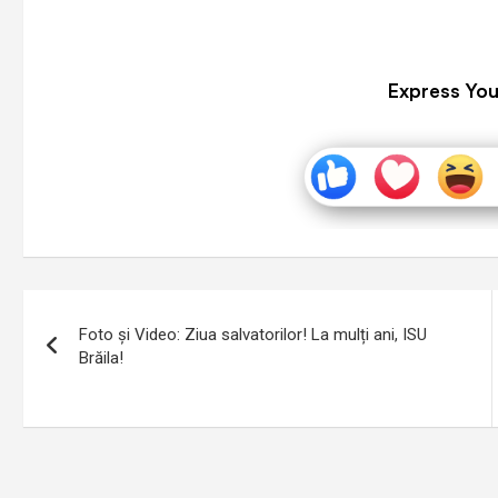
Express You
Navigare
Foto și Video: Ziua salvatorilor! La mulți ani, ISU
în
Brăila!
articole