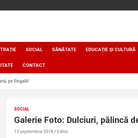
TRAȚIE
SOCIAL
SĂNĂTATE
EDUCAȚIE ȘI CULTURĂ
ITATE
CONTACT
bună, pe Regală!
SOCIAL
Galerie Foto: Dulciuri, pălincă d
13 septembrie 2018
Editor