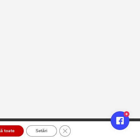
Close GDPR Cookie Banner
ă toate
Setări