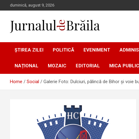
Skip
duminică, august 9, 2026
to
content
Jurnalul de Brăila
ȘTIREA ZILEI
POLITICĂ
EVENIMENT
ADMINIS
NAȚIONAL
MOZAIC
EDITORIAL
MICA PUBLIC
Home
Social
Galerie Foto: Dulciuri, pălincă de Bihor și voie 