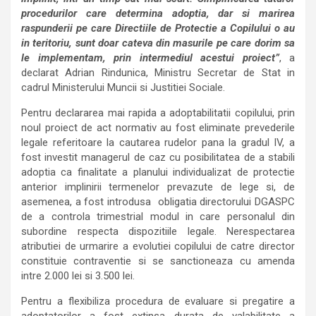
procedurilor care determina adoptia, dar si marirea
raspunderii pe care Directiile de Protectie a Copilului o au
in teritoriu, sunt doar cateva din masurile pe care dorim sa
le implementam, prin intermediul acestui proiect”
, a
declarat Adrian Rindunica, Ministru Secretar de Stat in
cadrul Ministerului Muncii si Justitiei Sociale.
Pentru declararea mai rapida a adoptabilitatii copilului, prin
noul proiect de act normativ au fost eliminate prevederile
legale referitoare la cautarea rudelor pana la gradul IV, a
fost investit managerul de caz cu posibilitatea de a stabili
adoptia ca finalitate a planului individualizat de protectie
anterior implinirii termenelor prevazute de lege si, de
asemenea, a fost introdusa obligatia directorului DGASPC
de a controla trimestrial modul in care personalul din
subordine respecta dispozitiile legale. Nerespectarea
atributiei de urmarire a evolutiei copilului de catre director
constituie contraventie si se sanctioneaza cu amenda
intre 2.000 lei si 3.500 lei.
Pentru a flexibiliza procedura de evaluare si pregatire a