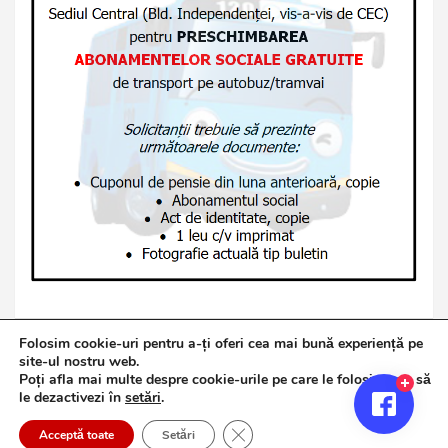
Folosim cookie-uri pentru a-ți oferi cea mai bună experiență pe
site-ul nostru web.
Poți afla mai multe despre cookie-urile pe care le folosim sau să
Copyright © 2026
Jurnalul de Brăila
le dezactivezi în
setări
.
Politică de confidențialitate
Theme by:
Theme Horse
Close GDPR Cookie Banner
Proudly Powered by:
WordPress
Acceptă toate
Setări