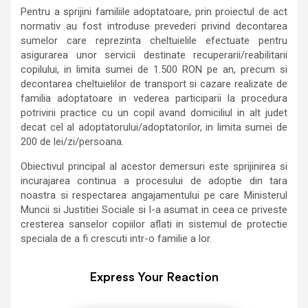
Pentru a sprijini familiile adoptatoare, prin proiectul de act
normativ au fost introduse prevederi privind decontarea
sumelor care reprezinta cheltuielile efectuate pentru
asigurarea unor servicii destinate recuperarii/reabilitarii
copilului, in limita sumei de 1.500 RON pe an, precum si
decontarea cheltuielilor de transport si cazare realizate de
familia adoptatoare in vederea participarii la procedura
potrivirii practice cu un copil avand domiciliul in alt judet
decat cel al adoptatorului/adoptatorilor, in limita sumei de
200 de lei/zi/persoana.
Obiectivul principal al acestor demersuri este sprijinirea si
incurajarea continua a procesului de adoptie din tara
noastra si respectarea angajamentului pe care Ministerul
Muncii si Justitiei Sociale si l-a asumat in ceea ce priveste
cresterea sanselor copiilor aflati in sistemul de protectie
speciala de a fi crescuti intr-o familie a lor.
Express Your Reaction