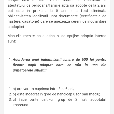
adoptatorilor a fost extinsa durata de valabilitate a
atestatului de persoana/familie apta sa adopte de la 2 ani,
cat este in prezent, la 5 ani si a fost eliminata
obligativitatea legalizarii unor documente (certificatele de
nastere, casatorie) care se anexeaza cererii de incuviintare
a adoptiei.
Masurile menite sa sustina si sa sprijine adoptia interna
sunt:
Acordarea unei indemnizatii lunare de 600 lei pentru
fiecare copil adoptat care se afla in una din
urmatoarele situatii:
a) are varsta cuprinsa intre 3 si 6 ani;
b) este incadrat in grad de handicap usor sau mediu;
c) face parte dintr-un grup de 2 frati adoptabili
impreuna.