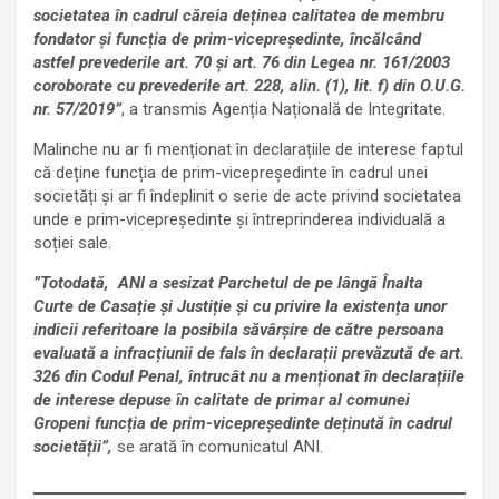
societatea în cadrul căreia deținea calitatea de membru
fondator și funcția de prim-vicepreședinte, încălcând
astfel prevederile art. 70 și art. 76 din Legea nr. 161/2003
coroborate cu prevederile art. 228, alin. (1), lit. f) din O.U.G.
nr. 57/2019”
, a transmis Agenția Națională de Integritate.
Malinche nu ar fi menționat în declarațiile de interese faptul
că deține funcția de prim-vicepreședinte în cadrul unei
societăți și ar fi îndeplinit o serie de acte privind societatea
unde e prim-vicepreședinte și întreprinderea individuală a
soției sale.
”Totodată, ANI a sesizat Parchetul de pe lângă Înalta
Curte de Casație și Justiție și cu privire la existența unor
indicii referitoare la posibila săvârșire de către persoana
evaluată a infracțiunii de fals în declarații prevăzută de art.
326 din Codul Penal, întrucât nu a menționat în declarațiile
de interese depuse în calitate de primar al comunei
Gropeni funcția de prim-vicepreședinte deținută în cadrul
societății”,
se arată în comunicatul ANI.