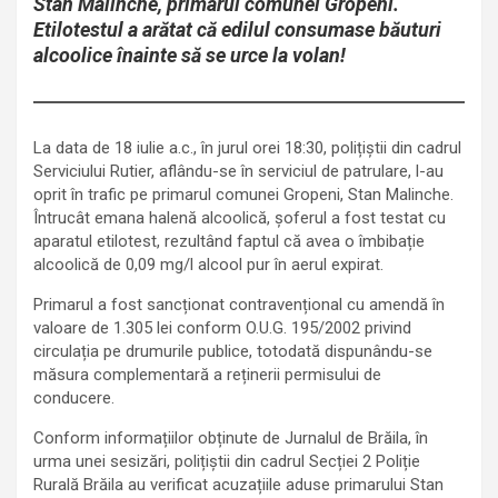
Stan Malinche, primarul comunei Gropeni.
Etilotestul a arătat că edilul consumase băuturi
alcoolice înainte să se urce la volan!
La data de 18 iulie a.c., în jurul orei 18:30, polițiștii din cadrul
Serviciului Rutier, aflându-se în serviciul de patrulare, l-au
oprit în trafic pe primarul comunei Gropeni, Stan Malinche.
Întrucât emana halenă alcoolică, șoferul a fost testat cu
aparatul etilotest, rezultând faptul că avea o îmbibație
alcoolică de 0,09 mg/l alcool pur în aerul expirat.
Primarul a fost sancționat contravențional cu amendă în
valoare de 1.305 lei conform O.U.G. 195/2002 privind
circulația pe drumurile publice, totodată dispunându-se
măsura complementară a reținerii permisului de
conducere.
Conform informațiilor obținute de Jurnalul de Brăila, în
urma unei sesizări, polițiștii din cadrul Secției 2 Poliție
Rurală Brăila au verificat acuzațiile aduse primarului Stan