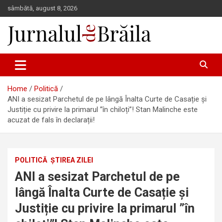
Skip
sâmbătă, august 8, 2026
to
content
Jurnalul de Brăila
Home
Politică
ANI a sesizat Parchetul de pe lângă Înalta Curte de Casație și
Justiție cu privire la primarul ”în chiloți”! Stan Malinche este
acuzat de fals în declarații!
POLITICĂ
ȘTIREA ZILEI
ANI a sesizat Parchetul de pe
lângă Înalta Curte de Casație și
Justiție cu privire la primarul ”în