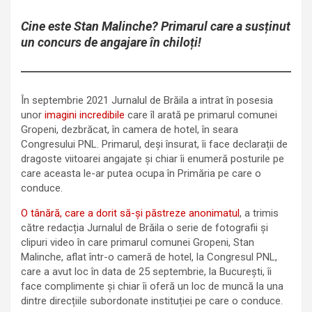
Cine este Stan Malinche? Primarul care a susținut
un concurs de angajare în chiloți!
În septembrie 2021 Jurnalul de Brăila a intrat în posesia
unor
imagini incredibile
care îl arată pe primarul comunei
Gropeni, dezbrăcat, în camera de hotel, în seara
Congresului PNL. Primarul, deși însurat, îi face declarații de
dragoste viitoarei angajate și chiar îi enumeră posturile pe
care aceasta le-ar putea ocupa în Primăria pe care o
conduce.
O tânără, care a dorit să-și păstreze anonimatul
, a trimis
către redacția Jurnalul de Brăila o serie de fotografii și
clipuri video în care primarul comunei Gropeni, Stan
Malinche, aflat într-o cameră de hotel, la Congresul PNL,
care a avut loc în data de 25 septembrie, la București, îi
face complimente și chiar îi oferă un loc de muncă la una
dintre direcțiile subordonate instituției pe care o conduce.