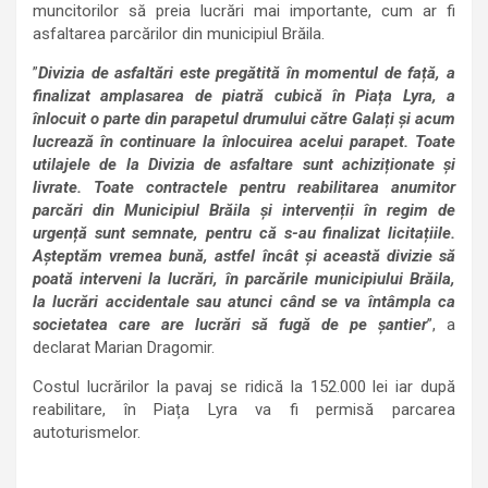
muncitorilor să preia lucrări mai importante, cum ar fi
asfaltarea parcărilor din municipiul Brăila.
”
Divizia de asfaltări este pregătită în momentul de față, a
finalizat amplasarea de piatră cubică în Piața Lyra, a
înlocuit o parte din parapetul drumului către Galați și acum
lucrează în continuare la înlocuirea acelui parapet. Toate
utilajele de la Divizia de asfaltare sunt achiziționate și
livrate. Toate contractele pentru reabilitarea anumitor
parcări din Municipiul Brăila și intervenții în regim de
urgență sunt semnate, pentru că s-au finalizat licitațiile.
Așteptăm vremea bună, astfel încât și această divizie să
poată interveni la lucrări, în parcările municipiului Brăila,
la lucrări accidentale sau atunci când se va întâmpla ca
societatea care are lucrări să fugă de pe șantier
”, a
declarat Marian Dragomir.
Costul lucrărilor la pavaj se ridică la 152.000 lei iar după
reabilitare, în Piața Lyra va fi permisă parcarea
autoturismelor.