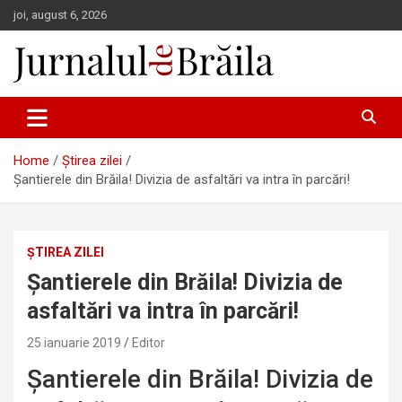
Skip
joi, august 6, 2026
to
content
Jurnalul de Brăila
Home
Știrea zilei
Șantierele din Brăila! Divizia de asfaltări va intra în parcări!
ȘTIREA ZILEI
Șantierele din Brăila! Divizia de
asfaltări va intra în parcări!
25 ianuarie 2019
Editor
Șantierele din Brăila! Divizia de