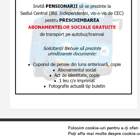
Folosim cookie-uri pentru a-ți oferi
Copyright © 2026
Jurnalul de Brăila
Politică de confidențialita
Poți afla mai multe despre cookie-ur