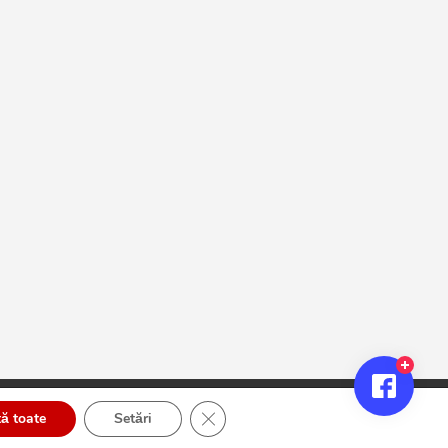
Close GDPR Cookie Banner
ă toate
Setări