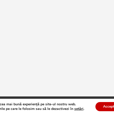
 cea mai bună experiență pe site-ul nostru web.
te
Theme by:
Theme Horse
Proudly Powered by:
WordPress
Accept
ile pe care le folosim sau să le dezactivezi în
setări
.