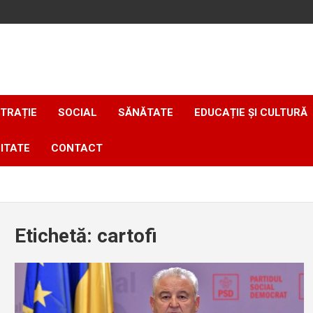
TRAȚIE
SOCIAL
SĂNĂTATE
EDUCAȚIE ȘI CULTURĂ
ITATE
CONTACT
Etichetă:
cartofi