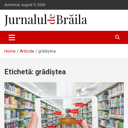
Skip
duminică, august 9, 2026
to
content
Jurnalul de Brăila
Home
Articole
grădiștea
Etichetă:
grădiștea