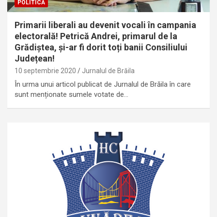
POLITICĂ
Primarii liberali au devenit vocali în campania
electorală! Petrică Andrei, primarul de la
Grădiștea, și-ar fi dorit toți banii Consiliului
Județean!
10 septembrie 2020
Jurnalul de Brăila
În urma unui articol publicat de Jurnalul de Brăila în care
sunt menționate sumele votate de…