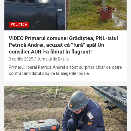
POLITICĂ
VIDEO Primarul comunei Grădiștea, PNL-istul
Petrică Andrei, acuzat că ”fură” apă! Un
consilier AUR l-a filmat în flagrant!
3 aprilie 2025
Jurnalul de Brăila
Primarul liberal Petrică Andrei a fost surprins chiar de către
contracandidatul său de la alegerile locale…