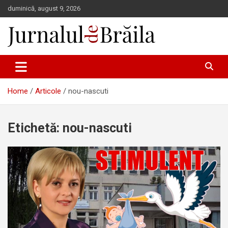
Skip
duminică, august 9, 2026
to
content
Jurnalul de Brăila
Home
Articole
nou-nascuti
Etichetă:
nou-nascuti