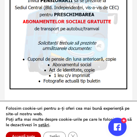
Folosim cookie-uri pentru a-ți oferi cea mai bună experiență pe
site-ul nostru web.
Poți afla mai multe despre cookie-urile pe care le folosim sau să
Copyright © 2026
Jurnalul de Brăila
le dezactivezi în
setări
.
Politică de confidențialitate
Theme by:
Theme Horse
Close GDPR Cookie Banner
Proudly Powered by:
WordPress
Acceptă toate
Setări