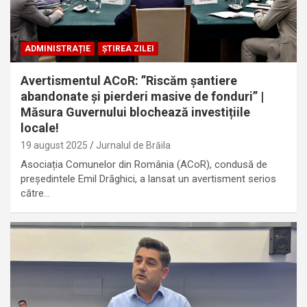
ADMINISTRAȚIE
ȘTIREA ZILEI
Avertismentul ACoR: ”Riscăm șantiere
abandonate și pierderi masive de fonduri” |
Măsura Guvernului blochează investițiile
locale!
19 august 2025
Jurnalul de Brăila
Asociația Comunelor din România (ACoR), condusă de
președintele Emil Drăghici, a lansat un avertisment serios
către…