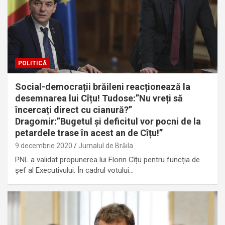
POLITICĂ
Social-democrații brăileni reacționează la
desemnarea lui Cîțu! Tudose:”Nu vreți să
încercați direct cu cianură?”
Dragomir:”Bugetul și deficitul vor pocni de la
petardele trase în acest an de Cîțu!”
9 decembrie 2020
Jurnalul de Brăila
PNL a validat propunerea lui Florin Cîțu pentru funcția de
șef al Executivului. În cadrul votului…