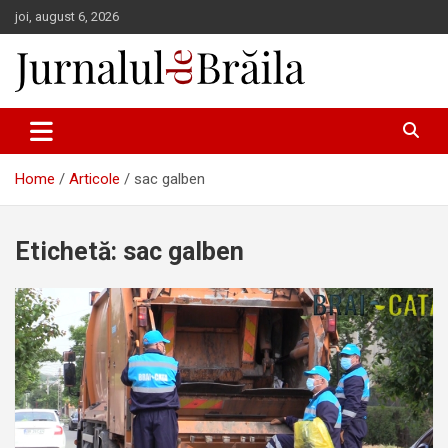
Skip
joi, august 6, 2026
to
content
Jurnalul de Brăila
Home
Articole
sac galben
Etichetă:
sac galben