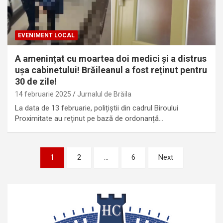
EVENIMENT LOCAL
A amenințat cu moartea doi medici și a distrus
ușa cabinetului! Brăileanul a fost reținut pentru
30 de zile!
14 februarie 2025
Jurnalul de Brăila
La data de 13 februarie, polițiștii din cadrul Biroului
Proximitate au reținut pe bază de ordonanță…
Paginație
1
2
…
6
Next
articole