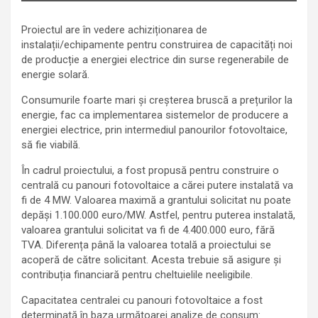
Proiectul are în vedere achiziționarea de
instalații/echipamente pentru construirea de capacități noi
de producție a energiei electrice din surse regenerabile de
energie solară.
Consumurile foarte mari și creșterea bruscă a prețurilor la
energie, fac ca implementarea sistemelor de producere a
energiei electrice, prin intermediul panourilor fotovoltaice,
să fie viabilă.
În cadrul proiectului, a fost propusă pentru construire o
centrală cu panouri fotovoltaice a cărei putere instalată va
fi de 4 MW. Valoarea maximă a grantului solicitat nu poate
depăși 1.100.000 euro/MW. Astfel, pentru puterea instalată,
valoarea grantului solicitat va fi de 4.400.000 euro, fără
TVA. Diferența până la valoarea totală a proiectului se
acoperă de către solicitant. Acesta trebuie să asigure și
contribuția financiară pentru cheltuielile neeligibile.
Capacitatea centralei cu panouri fotovoltaice a fost
determinată în baza următoarei analize de consum: