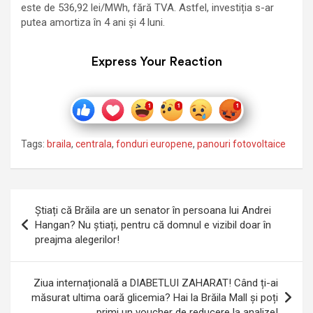
este de 536,92 lei/MWh, fără TVA. Astfel, investiția s-ar
putea amortiza în 4 ani și 4 luni.
Express Your Reaction
Tags:
braila
,
centrala
,
fonduri europene
,
panouri fotovoltaice
Navigare
Știați că Brăila are un senator în persoana lui Andrei
în
Hangan? Nu știați, pentru că domnul e vizibil doar în
preajma alegerilor!
articole
Ziua internațională a DIABETLUI ZAHARAT! Când ți-ai
măsurat ultima oară glicemia? Hai la Brăila Mall și poți
primi un voucher de reducere la analize!