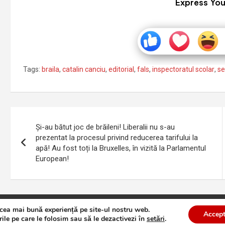
Express You
Tags:
braila
,
catalin canciu
,
editorial
,
fals
,
inspectoratul scolar
,
s
Navigare
Și-au bătut joc de brăileni! Liberalii nu s-au
în
prezentat la procesul privind reducerea tarifului la
apă! Au fost toți la Bruxelles, în vizită la Parlamentul
articole
European!
 cea mai bună experiență pe site-ul nostru web.
te
Theme by:
Theme Horse
Proudly Powered by:
WordPress
Accept
ile pe care le folosim sau să le dezactivezi în
setări
.