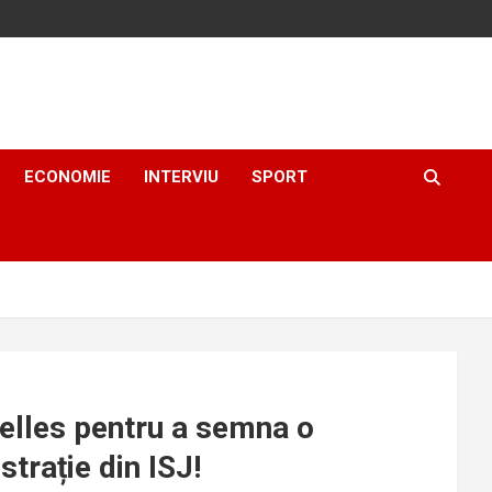
ECONOMIE
INTERVIU
SPORT
xelles pentru a semna o
trație din ISJ!