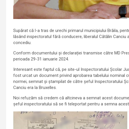
Supărat că l-a tras de urechi primarul municipiului Brăila, pent
lăsând inspectoratul fără conducere, liberalul Cătălin Canciu
concediu.
Conform documentului și declarației transmise către MD Press
perioada 29-31 ianuarie 2024.
Interesant este faptul că, pe site-ul Inspectoratului Școlar Jud
fost urcat un document privind aprobarea tabelului nominal cu
normei, semnat și ștampilat de către șeful Inspectoratului Șco
Canciu era la Bruxelles.
Noi refuzăm să credem că altcineva a semnat acest document în
șeful inspectoratului să se fi teleportat pentru a semna ace