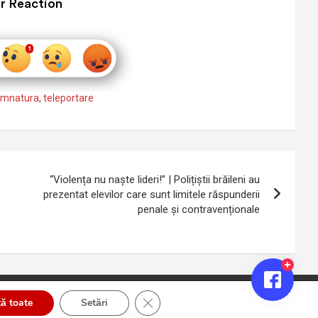
r Reaction
emnatura
,
teleportare
“Violența nu naște lideri!” | Polițiștii brăileni au
prezentat elevilor care sunt limitele răspunderii
penale și contravenționale
Close GDPR Cookie Banner
ă toate
Setări