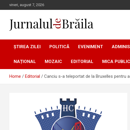
Skip
vineri, august 7, 2026
to
content
Jurnalul de Brăila
ȘTIREA ZILEI
POLITICĂ
EVENIMENT
ADMINIS
NAȚIONAL
MOZAIC
EDITORIAL
MICA PUBLIC
Home
Editorial
Canciu s-a teleportat de la Bruxelles pentru a