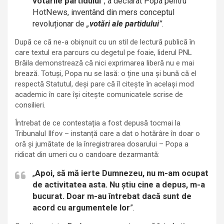
votările partidului
”, a declarat Popa pentru
HotNews, inventând din mers conceptul
revoluționar de
„
votări ale partidului
”
.
După ce că ne-a obișnuit cu un stil de lectură publică în
care textul era parcurs cu degetul pe foaie, liderul PNL
Brăila demonstrează că nici exprimarea liberă nu e mai
brează. Totuși, Popa nu se lasă: o ține una și bună că el
respectă Statutul, deși pare că îl citește în același mod
academic în care își citește comunicatele scrise de
consilieri.
Întrebat de ce contestația a fost depusă tocmai la
Tribunalul Ilfov – instanță care a dat o hotărâre în doar o
oră și jumătate de la înregistrarea dosarului – Popa a
ridicat din umeri cu o candoare dezarmantă:
„
Apoi, să mă ierte Dumnezeu, nu m-am ocupat
de activitatea asta. Nu știu cine a depus, m-a
bucurat. Doar m-au întrebat dacă sunt de
acord cu argumentele lor
”.