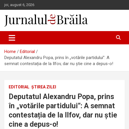
Skip
joi, august 6, 2026
to
content
Jurnalul de Brăila
Home
Editorial
Deputatul Alexandru Popa, prins în „votările partidului”: A
semnat contestația de la Ilfov, dar nu știe cine a depus-o!
EDITORIAL
ȘTIREA ZILEI
Deputatul Alexandru Popa, prins
în „votările partidului”: A semnat
contestația de la Ilfov, dar nu știe
cine a depus-o!