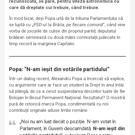
recunoscută, se pare, pentru viteza astronomică cu
care dă dreptate cui trebuie, când trebuie.
În mod bizar, deși Popa urlă de la tribuna Parlamentului că
se luptă cu „
PSD-ul la Brăila, pe fiecare comună
”, când vine
vorba de jocurile de culise din propriul partid, deputatul
brăilean semnează cu două mâini contestații judecate în
timp record la marginea Capitalei.
Popa: ”N-am ieșit din votările partidului”
Într-un dialog recent, Alexandru Popa a încercat să explice,
cu argumente care ar face un student la Drept în anul întâi
să plângă, de ce a cerut suspendarea deciziilor luate de Ilie
Bolojan în Biroul Permanent Național. Rezultatul? O mostră
pură de retorică marca Popa, condimentată cu noi
contribuții originale aduse limbii române.
„Noi nu am luat decât o poziție. N-am votat în
Parlament, în Guvern deocamdată.
N-am ieșit din