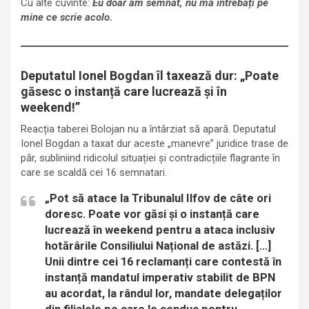
Cu alte cuvinte:
Eu doar am semnat, nu mă întrebați pe
mine ce scrie acolo.
Deputatul Ionel Bogdan îl taxează dur: „Poate
găsesc o instanță care lucrează și în
weekend!”
Reacția taberei Bolojan nu a întârziat să apară. Deputatul
Ionel Bogdan a taxat dur aceste „manevre” juridice trase de
păr, subliniind ridicolul situației și contradicțiile flagrante în
care se scaldă cei 16 semnatari.
„Pot să atace la Tribunalul Ilfov de câte ori
doresc. Poate vor găsi și o instanță care
lucrează în weekend pentru a ataca inclusiv
hotărârile Consiliului Național de astăzi. […]
Unii dintre cei 16 reclamanți care contestă în
instanță mandatul imperativ stabilit de BPN
au acordat, la rândul lor, mandate delegaților