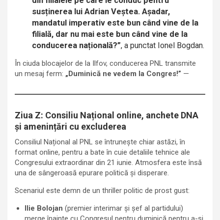
din filialele pe care le conduc pentru
susținerea lui Adrian Veștea. Așadar,
mandatul imperativ este bun când vine de la
filială, dar nu mai este bun când vine de la
conducerea națională?”
, a punctat Ionel Bogdan.
În ciuda blocajelor de la Ilfov, conducerea PNL transmite
un mesaj ferm:
„Duminică ne vedem la Congres!”
—
Ziua Z: Consiliu Național online, anchete DNA
și amenințări cu excluderea
Consiliul Național al PNL se întrunește chiar astăzi, în
format online, pentru a bate în cuie detaliile tehnice ale
Congresului extraordinar din 21 iunie. Atmosfera este însă
una de sângeroasă epurare politică și disperare.
Scenariul este demn de un thriller politic de prost gust:
Ilie Bolojan
(premier interimar și șef al partidului)
merge înainte cu Congresul pentru duminică pentru a-și