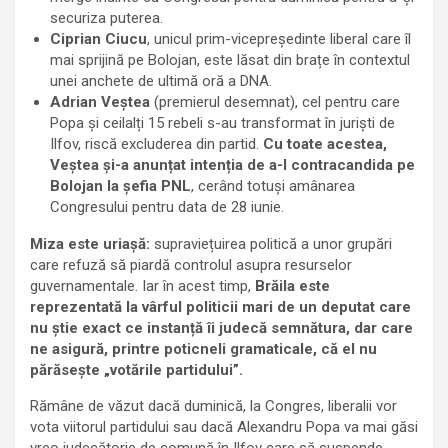
securiza puterea.
Ciprian Ciucu
, unicul prim-vicepreședinte liberal care îl
mai sprijină pe Bolojan, este lăsat din brațe în contextul
unei anchete de ultimă oră a DNA.
Adrian Veștea
(premierul desemnat), cel pentru care
Popa și ceilalți 15 rebeli s-au transformat în juriști de
Ilfov, riscă excluderea din partid.
Cu toate acestea,
Veștea și-a anunțat intenția de a-l contracandida pe
Bolojan la șefia PNL
, cerând totuși amânarea
Congresului pentru data de 28 iunie.
Miza este uriașă:
supraviețuirea politică a unor grupări
care refuză să piardă controlul asupra resurselor
guvernamentale. Iar în acest timp,
Brăila este
reprezentată la vârful politicii mari de un deputat care
nu știe exact ce instanță îi judecă semnătura, dar care
ne asigură, printre poticneli gramaticale, că el nu
părăsește „votările partidului”.
Rămâne de văzut dacă duminică, la Congres, liberalii vor
vota viitorul partidului sau dacă Alexandru Popa va mai găsi
vreo judecătorie de comună în Ilfov care să suspende