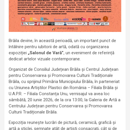
Brăila devine, în această perioadă, un important punct de
întâlnire pentru iubitorii de artă, odată cu organizarea
expoziției
„Salonul de Vară”
, un eveniment de referință
dedicat artelor vizuale contemporane.
Organizat de Consiliul Județean Brăila și Centrul Județean
pentru Conservarea și Promovarea Culturii Tradiționale
Brăila, cu sprijinul Primăria Municipiului Brăila, în parteneriat
cu Uniunea Artiștilor Plastici din România – Filiala Brăila și
U.A.P.R. – Filiala Constanța Unu, vernisajul va avea loc
sâmbătă, 20 iunie 2026, de la ora 13:00, la Galeria de Artă a
Centrului Județean pentru Conservarea și Promovarea
Culturii Tradiționale Brăila.
Expoziția reunește lucrări de pictură, ceramică, grafică și
artă a sticlei, semnate atât de artiști consacrați, cât și de