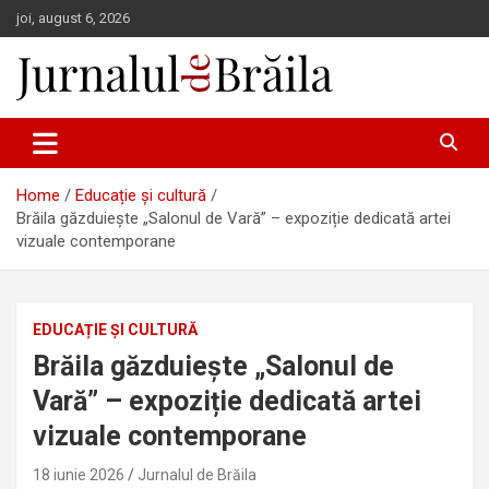
Skip
joi, august 6, 2026
to
content
Jurnalul de Brăila
Home
Educație și cultură
Brăila găzduiește „Salonul de Vară” – expoziție dedicată artei
vizuale contemporane
EDUCAȚIE ȘI CULTURĂ
Brăila găzduiește „Salonul de
Vară” – expoziție dedicată artei
vizuale contemporane
18 iunie 2026
Jurnalul de Brăila