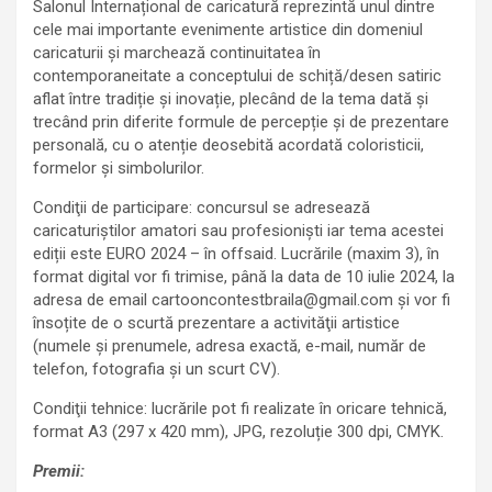
Salonul Internațional de caricatură reprezintă unul dintre
cele mai importante evenimente artistice din domeniul
caricaturii și marchează continuitatea în
contemporaneitate a conceptului de schiță/desen satiric
aflat între tradiție și inovație, plecând de la tema dată și
trecând prin diferite formule de percepție și de prezentare
personală, cu o atenție deosebită acordată coloristicii,
formelor și simbolurilor.
Condiţii de participare: concursul se adresează
caricaturiştilor amatori sau profesionişti iar tema acestei
ediții este EURO 2024 – în offsaid. Lucrările (maxim 3), în
format digital vor fi trimise, până la data de 10 iulie 2024, la
adresa de email cartooncontestbraila@gmail.com și vor fi
însoțite de o scurtă prezentare a activităţii artistice
(numele şi prenumele, adresa exactă, e-mail, număr de
telefon, fotografia şi un scurt CV).
Condiţii tehnice: lucrările pot fi realizate în oricare tehnică,
format A3 (297 x 420 mm), JPG, rezoluție 300 dpi, CMYK.
Premii: