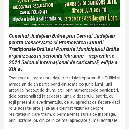
Consiliul Județean Brăila prin Centrul Județean
pentru Conservarea și Promovarea Culturii
Tradiționale Brăila și Primăria Municipiului Brăila
organizează în perioada februarie – septembrie
2024 Salonul Internațional de caricatură, ediția a
XIX-a.
Evenimentul reprezintă deja o tradiție importantă a Brăilei si
atrage an de an participanți din toate colțurile lumii, unii
artiști la început de drum, alții, prin numeroasele participări,
deja personalități în această lume a desenului satiric, cu
toții prieteni ai evenimentului, ce au apreciat de fiecare dată
rolul acestei arte și și-au exprimat viziunea despre
realitatea în care trăim, o permanentă sursă de inspirație,
prin lucrările lor, din ce în ce mai apreciate și mai admirate.