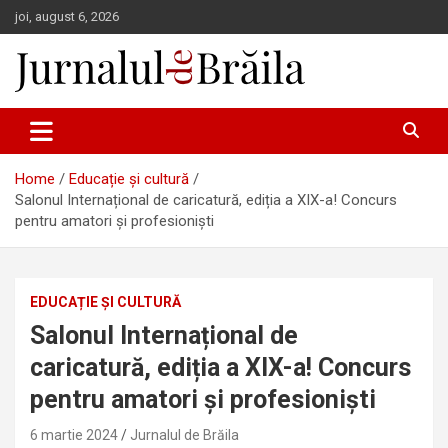
Skip
joi, august 6, 2026
to
content
Jurnalul de Brăila
Home
Educație și cultură
Salonul Internațional de caricatură, ediția a XIX-a! Concurs
pentru amatori și profesionişti
EDUCAȚIE ȘI CULTURĂ
Salonul Internațional de
caricatură, ediția a XIX-a! Concurs
pentru amatori și profesionişti
6 martie 2024
Jurnalul de Brăila