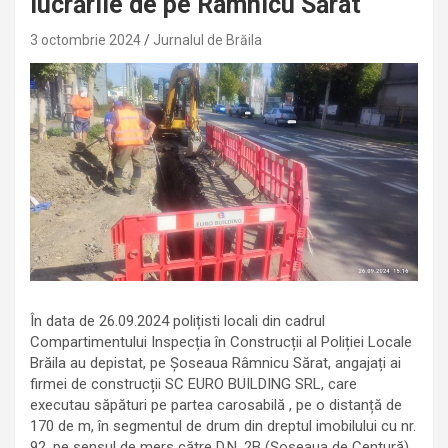
lucrările de pe Râmnicu Sărat
3 octombrie 2024
Jurnalul de Brăila
În data de 26.09.2024 polițisti locali din cadrul
Compartimentului Inspecția în Construcții al Poliției Locale
Brăila au depistat, pe Șoseaua Râmnicu Sărat, angajați ai
firmei de construcții SC EURO BUILDING SRL, care
executau săpături pe partea carosabilă , pe o distanță de
170 de m, în segmentul de drum din dreptul imobilului cu nr.
92, pe sensul de mers către D.N. 2B (Șoseaua de Centură).