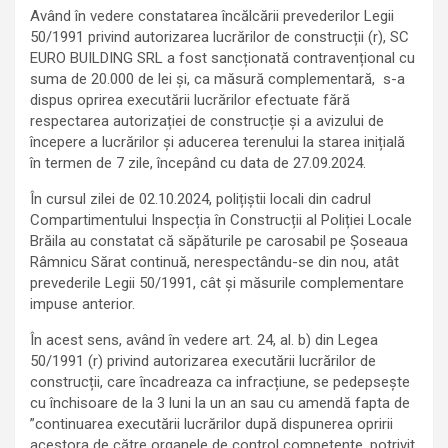
Având în vedere constatarea încălcării prevederilor Legii
50/1991 privind autorizarea lucrărilor de construcții (r), SC
EURO BUILDING SRL a fost sancționată contravențional cu
suma de 20.000 de lei și, ca măsură complementară, s-a
dispus oprirea executării lucrărilor efectuate fără
respectarea autorizației de construcție și a avizului de
începere a lucrărilor și aducerea terenului la starea inițială
în termen de 7 zile, începând cu data de 27.09.2024.
În cursul zilei de 02.10.2024, polițiștii locali din cadrul
Compartimentului Inspecția în Construcții al Poliției Locale
Brăila au constatat că săpăturile pe carosabil pe Șoseaua
Râmnicu Sărat continuă, nerespectându-se din nou, atât
prevederile Legii 50/1991, cât și măsurile complementare
impuse anterior.
În acest sens, având în vedere art. 24, al. b) din Legea
50/1991 (r) privind autorizarea executării lucrărilor de
construcții, care încadreaza ca infracțiune, se pedepsește
cu închisoare de la 3 luni la un an sau cu amendă fapta de
”continuarea executării lucrărilor după dispunerea opririi
acestora de către organele de control competente, potrivit