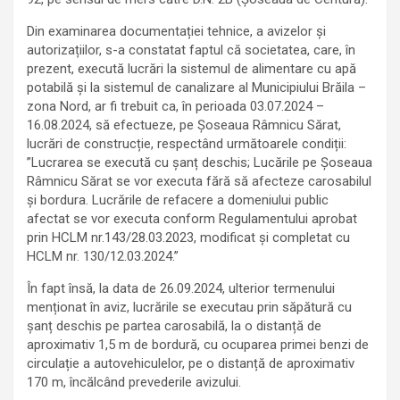
Din examinarea documentației tehnice, a avizelor și
autorizațiilor, s-a constatat faptul că societatea, care, în
prezent, execută lucrări la sistemul de alimentare cu apă
potabilă și la sistemul de canalizare al Municipiului Brăila –
zona Nord, ar fi trebuit ca, în perioada 03.07.2024 –
16.08.2024, să efectueze, pe Șoseaua Râmnicu Sărat,
lucrări de construcție, respectând următoarele condiții:
”Lucrarea se execută cu șanț deschis; Lucările pe Șoseaua
Râmnicu Sărat se vor executa fără să afecteze carosabilul
și bordura. Lucrările de refacere a domeniului public
afectat se vor executa conform Regulamentului aprobat
prin HCLM nr.143/28.03.2023, modificat și completat cu
HCLM nr. 130/12.03.2024.”
În fapt însă, la data de 26.09.2024, ulterior termenului
menționat în aviz, lucrările se executau prin săpătură cu
șanț deschis pe partea carosabilă, la o distanță de
aproximativ 1,5 m de bordură, cu ocuparea primei benzi de
circulație a autovehiculelor, pe o distanță de aproximativ
170 m, încălcând prevederile avizului.