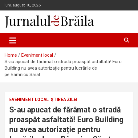
Skip
luni, august 10, 2026
to
content
Jurnalul de Brăila
Home
Eveniment local
S-au apucat de fărâmat o stradă proaspăt asfaltată! Euro
Building nu avea autorizație pentru lucrările de
pe Râmnicu Sărat
EVENIMENT LOCAL
ȘTIREA ZILEI
S-au apucat de fărâmat o stradă
proaspăt asfaltată! Euro Building
nu avea autorizație pentru