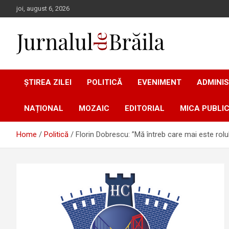
Skip
joi, august 6, 2026
to
content
Jurnalul de Brăila
ȘTIREA ZILEI
POLITICĂ
EVENIMENT
ADMINIS
NAȚIONAL
MOZAIC
EDITORIAL
MICA PUBLIC
Home
Politică
Florin Dobrescu: ”Mă întreb care mai este rolul