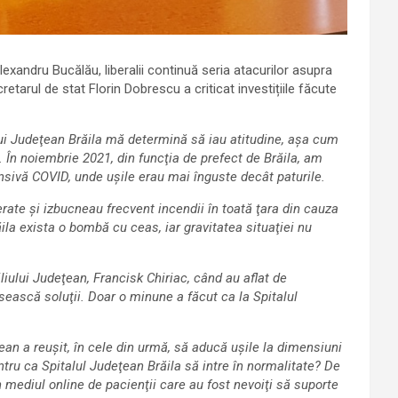
exandru Bucălău, liberalii continuă seria atacurilor asupra
etarul de stat Florin Dobrescu a criticat investițiile făcute
lui Judeţean Brăila mă determină să iau atitudine, aşa cum
În noiembrie 2021, din funcţia de prefect de Brăila, am
nsivă COVID, unde uşile erau mai înguste decât paturile.
ate şi izbucneau frecvent incendii în toată ţara din cauza
răila exista o bombă cu ceas, iar gravitatea situaţiei nu
iului Judeţean, Francisk Chiriac, când au aflat de
sească soluţii. Doar o minune a făcut ca la Spitalul
ean a reuşit, în cele din urmă, să aducă uşile la dimensiuni
tru ca Spitalul Judeţean Brăila să intre în normalitate? De
n mediul online de pacienţii care au fost nevoiţi să suporte