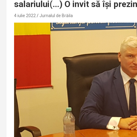
salariului(…) O invit să își prezi
4 iulie 2022
Jurnalul de Brăila