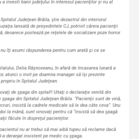
a investi banii judeţului în interesul pacienţilor şi nu al
pitalul Judeţean Brăila, ştie dezastrul din interiorul
zaţia lansată de preşedintele CJ, potrivit căreia pacienţii
lă, deoarece postează pe reţelele de socializare poze horror
să nu îţi asumi răspunderea pentru cum arată şi ce se
italului, Delia Râşnoveanu, în afară de încasarea lunară a
lor, atunci o invit pe doamna manager să îşi prezinte
propriu în Spitalul Judeţean.
vaţi de şpaga din spital!! Uitaţi o declaraţie venită din
 şpaga din Spitalul Judeţean Brăila: “Pacienţii sunt de vină,
ucruri, insistă la cadrele medicale să le dea câte ceva”. Unu
i, doi la mână, sunt vinovaţi pentru că “insistă să dea şpagă
ţii făcute în dispreţul pacienţilor.
 pacientul nu ar trebui să mai aibă tupeu să reclame dacă
 l-a deranjat insistent pe medic cu şpaga.