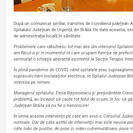
După un comunicat similar, transmis de consilierul județean Al
Spitalului Județean de Urgență din Brăila. De data aceasta, secr
de administrația locală în sănătate.
Problemele care răbufnesc tot mai des din interiorul Spitalu
am făcut-o şi în momentul în care ocupam funcţia de prefect. 
semnalat o situaţie aberantă existentă la Secţia Terapie Inte
În plină pandemie de COVID, când spitalele erau supraaglomer
suprasolicitării instalaţiilor electrice, în Spitalul Judeţean B
interesa pe nimeni.
Managerul spitalului, Delia Râşnoveacu și preşedintele Consil
problemă, au început să caute tot felul de scuze, în loc să gă
Judeţean Brăila să nu fie o nenorocire!
În urma acestei intervenţii pe care am avut-o, Consiliul Judeţ
normale. Dar de câte astfel de intervenţii mai este nevoie pen
câte luări de poziţie, de poze şi video cutremurătoare, puse î