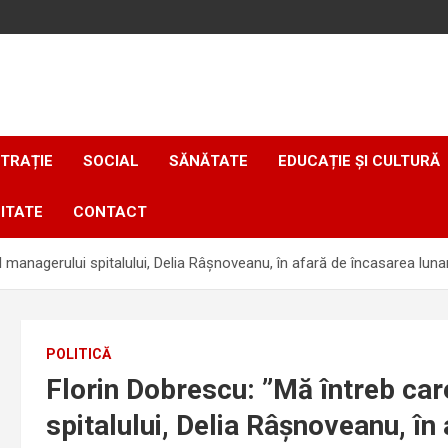
TRAȚIE
SOCIAL
SĂNĂTATE
EDUCAȚIE ȘI CULTURĂ
ITATE
CONTACT
 managerului spitalului, Delia Râşnoveanu, în afară de încasarea lunară 
POLITICĂ
Florin Dobrescu: ”Mă întreb car
spitalului, Delia Râşnoveanu, în