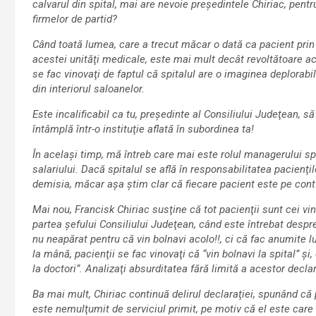
calvarul din spital, mai are nevoie preşedintele Chiriac, pentru 
firmelor de partid?
Când toată lumea, care a trecut măcar o dată ca pacient prin S
acestei unităţi medicale, este mai mult decât revoltătoare acu
se fac vinovaţi de faptul că spitalul are o imaginea deplorabi
din interiorul saloanelor.
Este incalificabil ca tu, preşedinte al Consiliului Judeţean, 
întâmplă într-o instituţie aflată în subordinea ta!
În acelaşi timp, mă întreb care mai este rolul managerului sp
salariului. Dacă spitalul se află în responsabilitatea pacienţi
demisia, măcar aşa ştim clar că fiecare pacient este pe cont 
Mai nou, Francisk Chiriac susţine că tot pacienţii sunt cei vino
partea şefului Consiliului Judeţean, când este întrebat despre
nu neapărat pentru că vin bolnavi acolo!!, ci că fac anumite l
la mână, pacienţii se fac vinovaţi că “vin bolnavi la spital” ş
la doctori”. Analizaţi absurditatea fără limită a acestor declara
Ba mai mult, Chiriac continuă delirul declaraţiei, spunând că
este nemulţumit de serviciul primit, pe motiv că el este care