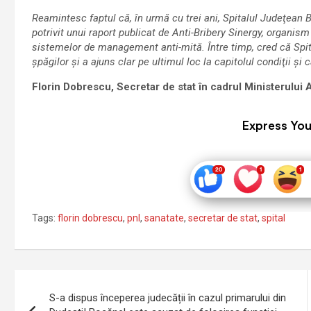
Reamintesc faptul că, în urmă cu trei ani, Spitalul Judeţean Br
potrivit unui raport publicat de Anti-Bribery Sinergy, organism
sistemelor de management anti-mită. Între timp, cred că Spita
şpăgilor şi a ajuns clar pe ultimul loc la capitolul condiţii şi 
Florin Dobrescu, Secretar de stat în cadrul Ministerului 
Express You
Tags:
florin dobrescu
,
pnl
,
sanatate
,
secretar de stat
,
spital
Navigare
S-a dispus începerea judecății în cazul primarului din