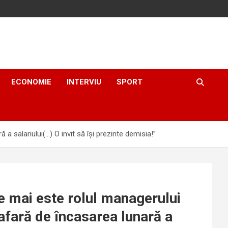
ECONOMIE
INTERVIU
SPORT
a salariului(…) O invit să își prezinte demisia!”
e mai este rolul managerului
 afară de încasarea lunară a