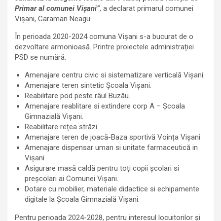
Primar al comunei Vișani”
, a declarat primarul comunei
Vișani, Caraman Neagu.
În perioada 2020-2024 comuna Vișani s-a bucurat de o
dezvoltare armonioasă. Printre proiectele administrației
PSD se numără:
Amenajare centru civic si sistematizare verticală Vișani.
Amenajare teren sintetic Școala Vișani.
Reabilitare pod peste râul Buzău.
Amenajare reablitare si extindere corp A – Școala
Gimnazială Vișani.
Reabilitare rețea străzi.
Amenajare teren de joacă-Baza sportivă Voința Vișani
Amenajare dispensar uman si unitate farmaceutică in
Vișani.
Asigurare masă caldă pentru toți copii școlari si
preșcolari ai Comunei Vișani.
Dotare cu mobilier, materiale didactice si echipamente
digitale la Școala Gimnazială Vișani.
Pentru perioada 2024-2028, pentru interesul locuitorilor și