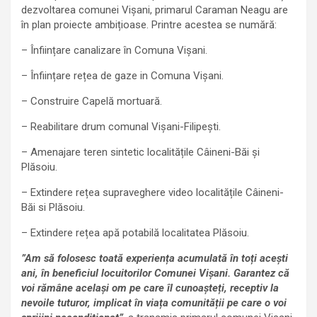
dezvoltarea comunei Vișani, primarul Caraman Neagu are
în plan proiecte ambițioase. Printre acestea se numără:
– Înființare canalizare în Comuna Vișani.
– Înființare rețea de gaze in Comuna Vișani.
– Construire Capelă mortuară.
– Reabilitare drum comunal Vișani-Filipești.
– Amenajare teren sintetic localitățile Câineni-Băi și
Plăsoiu.
– Extindere rețea supraveghere video localitățile Câineni-
Băi si Plăsoiu.
– Extindere rețea apă potabilă localitatea Plăsoiu.
”Am să folosesc toată experiența acumulată în toți acești
ani, în beneficiul locuitorilor Comunei Vișani. Garantez că
voi rămâne același om pe care îl cunoașteți, receptiv la
nevoile tuturor, implicat în viața comunității pe care o voi