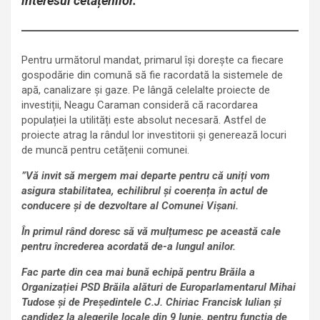
interesul cetățenilor.
Pentru următorul mandat, primarul își dorește ca fiecare
gospodărie din comună să fie racordată la sistemele de
apă, canalizare și gaze. Pe lângă celelalte proiecte de
investiții, Neagu Caraman consideră că racordarea
populației la utilități este absolut necesară. Astfel de
proiecte atrag la rândul lor investitorii și generează locuri
de muncă pentru cetățenii comunei.
”Vă invit să mergem mai departe pentru că uniți vom
asigura stabilitatea, echilibrul și coerența în actul de
conducere și de dezvoltare al Comunei Vișani.
În primul rând doresc să vă mulțumesc pe această cale
pentru încrederea acordată de-a lungul anilor.
Fac parte din cea mai bună echipă pentru Brăila a
Organizației PSD Brăila alături de Europarlamentarul Mihai
Tudose și de Președintele C.J. Chiriac Francisk Iulian și
candidez la alegerile locale din 9 Iunie, pentru funcția de