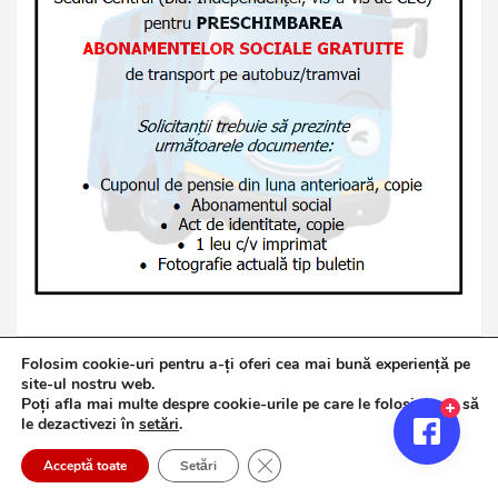
Folosim cookie-uri pentru a-ți oferi cea mai bună experiență pe
site-ul nostru web.
Poți afla mai multe despre cookie-urile pe care le folosim sau să
Copyright © 2026
Jurnalul de Brăila
le dezactivezi în
setări
.
Politică de confidențialitate
Theme by:
Theme Horse
Close GDPR Cookie Banner
Proudly Powered by:
WordPress
Acceptă toate
Setări