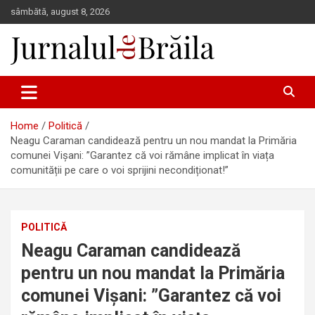
Skip
sâmbătă, august 8, 2026
to
content
Jurnalul de Brăila
Home
Politică
Neagu Caraman candidează pentru un nou mandat la Primăria
comunei Vișani: ”Garantez că voi rămâne implicat în viața
comunității pe care o voi sprijini necondiționat!”
POLITICĂ
Neagu Caraman candidează
pentru un nou mandat la Primăria
comunei Vișani: ”Garantez că voi