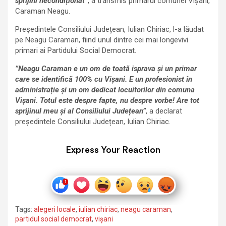
sprijini necondiționat”
, a transmis primarul comunei Vișani,
Caraman Neagu.
Președintele Consiliului Județean, Iulian Chiriac, l-a lăudat
pe Neagu Caraman, fiind unul dintre cei mai longevivi
primari ai Partidului Social Democrat.
”Neagu Caraman e un om de toată isprava și un primar
care se identifică 100% cu Vișani. E un profesionist în
administrație și un om dedicat locuitorilor din comuna
Vișani. Totul este despre fapte, nu despre vorbe! Are tot
sprijinul meu și al Consiliului Județean”
, a declarat
președintele Consiliului Județean, Iulian Chiriac.
Express Your Reaction
Tags:
alegeri locale
,
iulian chiriac
,
neagu caraman
,
partidul social democrat
,
vișani