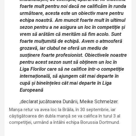
foarte mult pentru noi dacă ne calificăm în runda
următoare, acesta este un obiectiv mare pentru
echipa noastră. Am muncit foarte mult în ultimul
sezon pentru a ne asigura un loc în competiție și
vrem să arătăm că merităm să fim acolo. Sunt
foarte mulțumită de echipă. Avem o atmosferă
grozavă, iar clubul ne oferă un mediu de
susținere foarte profesionist. Obiectivele noastre
pentru acest sezon sunt să obținem un loc în
Liga Florilor care să ne califice într-o competiție
internațională, să ajungem cât mai departe în
cupă și bineînțeles cât mai departe în Liga
Europeană
,declarat jucătoarea Dunării, Meike Schmelzer.
Manşa retur va avea loc la Brăila, în 30 septembrie, iar
câştigătoarea din dubla manşă se va califica în turul 3 al
competiţiei, urmând a întâlni echipa Borussia Dortmund.