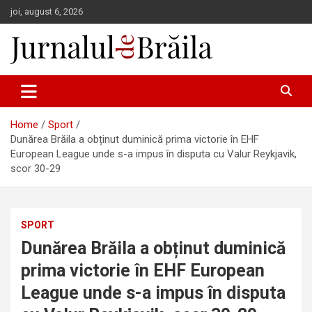
Skip
joi, august 6, 2026
to
content
Jurnalul de Brăila
Home
Sport
Dunărea Brăila a obținut duminică prima victorie în EHF
European League unde s-a impus în disputa cu Valur Reykjavik,
scor 30-29
SPORT
Dunărea Brăila a obținut duminică
prima victorie în EHF European
League unde s-a impus în disputa