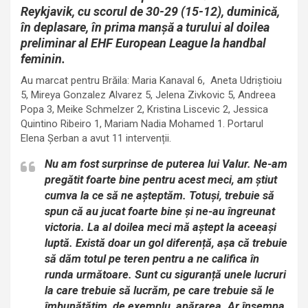
Reykjavik, cu scorul de 30-29 (15-12), duminică,
în deplasare, în prima manșă a turului al doilea
preliminar al EHF European League la handbal
feminin.
Au marcat pentru Brăila: Maria Kanaval 6, Aneta Udriștioiu
5, Mireya Gonzalez Alvarez 5, Jelena Zivkovic 5, Andreea
Popa 3, Meike Schmelzer 2, Kristina Liscevic 2, Jessica
Quintino Ribeiro 1, Mariam Nadia Mohamed 1. Portarul
Elena Şerban a avut 11 intervenții.
Nu am fost surprinse de puterea lui Valur. Ne-am
pregătit foarte bine pentru acest meci, am știut
cumva la ce să ne așteptăm. Totuși, trebuie să
spun că au jucat foarte bine și ne-au îngreunat
victoria. La al doilea meci mă aștept la aceeași
luptă. Există doar un gol diferență, așa că trebuie
să dăm totul pe teren pentru a ne califica în
runda următoare. Sunt cu siguranță unele lucruri
la care trebuie să lucrăm, pe care trebuie să le
îmbunătățim, de exemplu, apărarea. Ar însemna