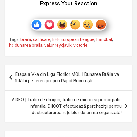
Express Your Reaction
Tags:
braila
,
calificare
,
EHF European League
,
handbal
,
hc dunarea braila
,
valur reykjavik
,
victorie
Navigare
Etapa a V-a din Liga Florilor MOL | Dunărea Brăila va
în
întâlni pe teren propriu Rapid București
articole
VIDEO | Trafic de droguri, trafic de minori și pornografie
infantilă. DIICOT efectuează percheziții pentru
destructurarea rețelelor de crimă organizată!