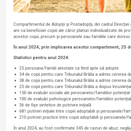
Compartimentul de Adopții și Postadopții, din cadrul Direcției 
are ca beneficiari copiii ale căror planuri individualizate de prote
acestor copii, precum și persoanele sau familiile care dores
În anul 2024, prin implicarea acestui compartiment, 25 de 
Statistici pentru anul 2024:
25 persoane/familii atestate ca fiind apte să adopte
34 de copii pentru care Tribunalul Brăila a admis cererea de
38 de copii pentru care Tribunalul Brăila a admis cererea de
25 de copii pentru care Tribunalul Brăila a dispus încuviința
150 de evaluări sociale ale persoanelor/familiilor potenția
100 de evaluări psihologice persoanelor/familiilor potenți
36 de fișe sintetice de potrivire inițială
681 potriviri inițiale între copiii adoptabili și persoanele/fam
210 potriviri practice între copiii adoptabili și persoanele/f
În anul 2024, au fost confirmate 345 de cazuri de abuz, neglija