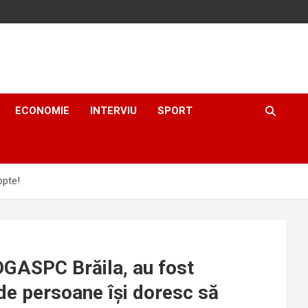
ECONOMIE
INTERVIU
SPORT
opte!
e DGASPC Brăila, au fost
 de persoane își doresc să