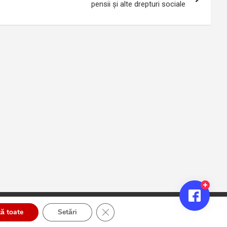
pensii și alte drepturi sociale
Close GDPR Cookie Banner
ă toate
Setări