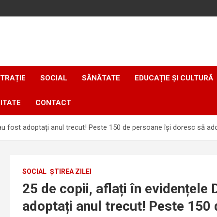
TRAȚIE
SOCIAL
SĂNĂTATE
EDUCAȚIE ȘI CULTURĂ
ITATE
CONTACT
, au fost adoptați anul trecut! Peste 150 de persoane își doresc să ad
SOCIAL
ȘTIREA ZILEI
25 de copii, aflați în evidențel
adoptați anul trecut! Peste 150