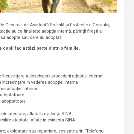
de Generale de Asistență Socială și Protecție a Copilului,
cție au ca finalitate adopția internă, părinții firești ai
c să adopte sau care au adoptat.
copii fac astăzi parte dintr-o familie.
 încuviințare a deschiderii procedurii adopției interne
 încredințare în vederea adopției interne
rea adopției interne
l adoptatoare
al adoptatoare
iliile atestate, aflate în evidența SINA
amiliile atestate, aflate în evidența SINA
re, exploatare sau repatriere, sesizate prin ”Telefonul