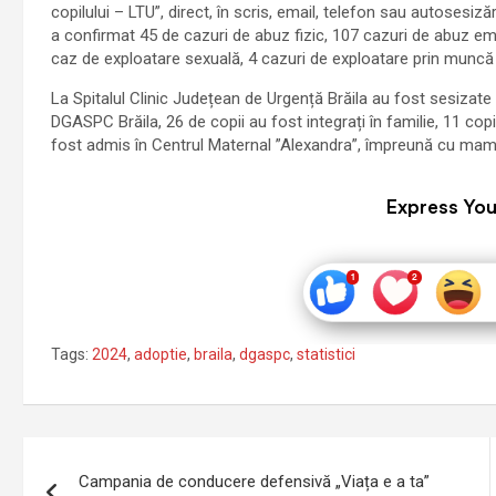
copilului – LTU”, direct, în scris, email, telefon sau autosesiză
a confirmat 45 de cazuri de abuz fizic, 107 cazuri de abuz emo
caz de exploatare sexuală, 4 cazuri de exploatare prin muncă ș
La Spitalul Clinic Județean de Urgență Brăila au fost sesizate
DGASPC Brăila, 26 de copii au fost integrați în familie, 11 copi
fost admis în Centrul Maternal ”Alexandra”, împreună cu mam
Express You
Tags:
2024
,
adoptie
,
braila
,
dgaspc
,
statistici
Navigare
Campania de conducere defensivă „Viața e a ta”