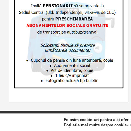
Folosim cookie-uri pentru a-ți oferi
Copyright © 2026
Jurnalul de Brăila
Politică de confidențialita
Poți afla mai multe despre cookie-ur