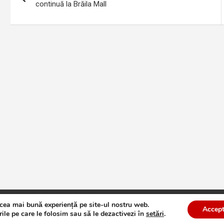
în
continuă la Brăila Mall
articole
 cea mai bună experiență pe site-ul nostru web.
te
Theme by:
Theme Horse
Proudly Powered by:
WordPress
Accept
ile pe care le folosim sau să le dezactivezi în
setări
.