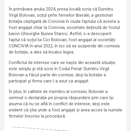
În primăvara anului 2024, presa locală scria că Dumitru
Virgil Bolovan, soțul șefei femeilor liberale, a gestionat
licitația câștigată de Concivia în ciuda faptului că acesta a
fost angajat chiar la Concivia, societate deținută de fostul
baron Gheorghe Bunea Stancu. Astfel, s-a descoperit
faptul că soțul lui Cici Bolovan, fost angajat al societății
CONCIVIA în anul 2022, în loc să se suspende din comisia
de licitație, a ales să încalce legea.
Conflictul de interese care se naște din această situație
este simplu și stă scris în Codul Penal: Dumitru Virgil
Bolovan a făcut parte din comisie, deși la licitație a
participat și firma care l-a avut ca angajat.
În plus, în calitate de membru al comisiei, Bolovan a
semnat o declarație pe propria răspundere prin care își
asuma că nu se află în conflict de interese, deși este
evident că știa unde a fost angajat și avea acces la numele
firmelor înscrise la procedură.