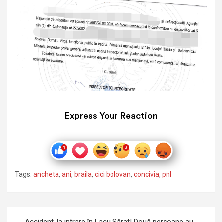
Express Your Reaction
Tags:
ancheta
,
ani
,
braila
,
cici bolovan
,
concivia
,
pnl
Navigare
Accident, la intrare în Lacu Sărat! Două persoane au