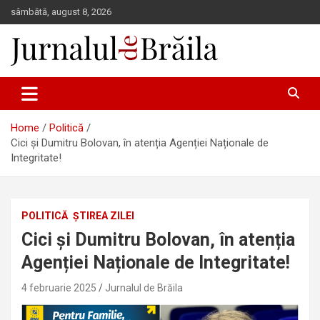
Skip
sâmbătă, august 8, 2026
to
content
Jurnalul de Brăila
Home
Politică
Cici și Dumitru Bolovan, în atenția Agenției Naționale de
Integritate!
POLITICĂ
ȘTIREA ZILEI
Cici și Dumitru Bolovan, în atenția
Agenției Naționale de Integritate!
4 februarie 2025
Jurnalul de Brăila