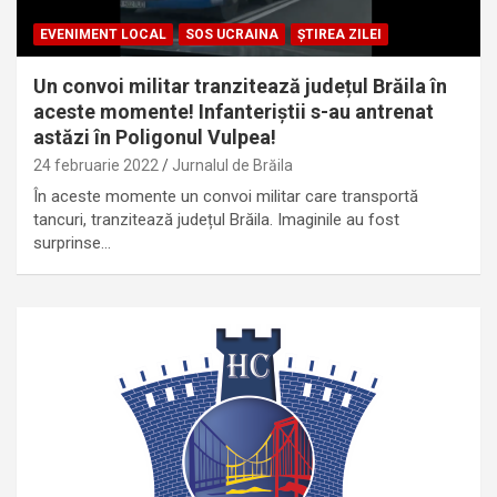
EVENIMENT LOCAL
SOS UCRAINA
ȘTIREA ZILEI
Un convoi militar tranzitează județul Brăila în
aceste momente! Infanteriștii s-au antrenat
astăzi în Poligonul Vulpea!
24 februarie 2022
Jurnalul de Brăila
În aceste momente un convoi militar care transportă
tancuri, tranzitează județul Brăila. Imaginile au fost
surprinse…