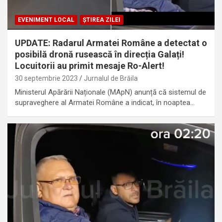
EVENIMENT LOCAL
ȘTIREA ZILEI
UPDATE: Radarul Armatei Române a detectat o
posibilă dronă rusească în direcția Galați!
Locuitorii au primit mesaje Ro-Alert!
30 septembrie 2023
Jurnalul de Brăila
Ministerul Apărării Naționale (MApN) anunță că sistemul de
supraveghere al Armatei Române a indicat, în noaptea…