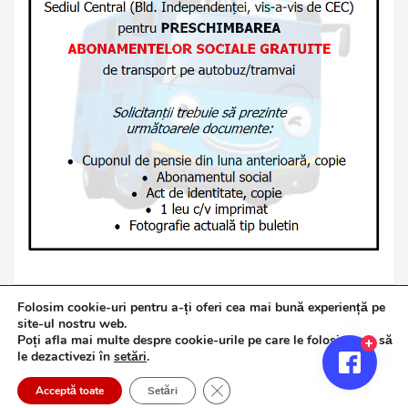
Folosim cookie-uri pentru a-ți oferi cea mai bună experiență pe
site-ul nostru web.
Poți afla mai multe despre cookie-urile pe care le folosim sau să
Copyright © 2026
Jurnalul de Brăila
le dezactivezi în
setări
.
Politică de confidențialitate
Theme by:
Theme Horse
Close GDPR Cookie Banner
Proudly Powered by:
WordPress
Acceptă toate
Setări