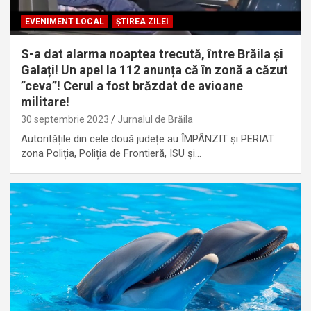
EVENIMENT LOCAL
ȘTIREA ZILEI
S-a dat alarma noaptea trecută, între Brăila și
Galați! Un apel la 112 anunța că în zonă a căzut
”ceva”! Cerul a fost brăzdat de avioane
militare!
30 septembrie 2023
Jurnalul de Brăila
Autoritățile din cele două județe au ÎMPÂNZIT și PERIAT
zona Poliția, Poliția de Frontieră, ISU și…