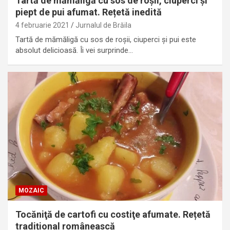
Tartă de mămăligă cu sos de roșii, ciuperci și
piept de pui afumat. Rețetă inedită
4 februarie 2021
Jurnalul de Brăila
Tartă de mămăligă cu sos de roșii, ciuperci și pui este
absolut delicioasă. Îi vei surprinde…
MOZAIC
Tocăniţă de cartofi cu costiţe afumate. Rețetă
tradițional românească