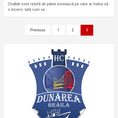
Challah este rețetă de pâine evreiască pe care ar trebui să
o încerci. Iată cum se…
Paginație
Previous
1
2
3
articole