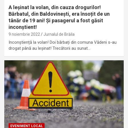
A leșinat la volan, din cauza drogurilor!
Bărbatul, din Baldovinești, era însoțit de un
tânăr de 19 ani! Și pasagerul a fost găsit
inconștient!
9 noiembrie 2022
Jurnalul de Brăila
Inconștiență la volan! Doi bărbați din comuna Vădeni s-au
drogat până au leșinat! Trecătorii au sunat…
EVENIMENT LOCAL