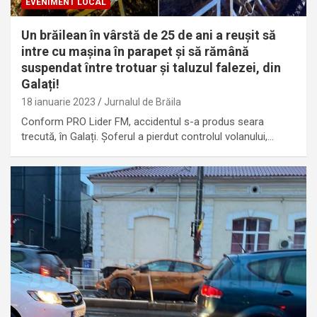
EVENIMENT LOCAL
Un brăilean în vârstă de 25 de ani a reușit să
intre cu mașina în parapet și să rămână
suspendat între trotuar și taluzul falezei, din
Galați!
18 ianuarie 2023
Jurnalul de Brăila
Conform PRO Lider FM, accidentul s-a produs seara
trecută, în Galați. Șoferul a pierdut controlul volanului,…