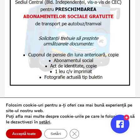
Folosim cookie-uri pentru a-ți oferi cea mai bună experiență pe
site-ul nostru web.
Poți afla mai multe despre cookie-urile pe care le folosim sau să
Copyright © 2026
Jurnalul de Brăila
le dezactivezi în
setări
.
Politică de confidențialitate
Theme by:
Theme Horse
Close GDPR Cookie Banner
Proudly Powered by:
WordPress
Acceptă toate
Setări