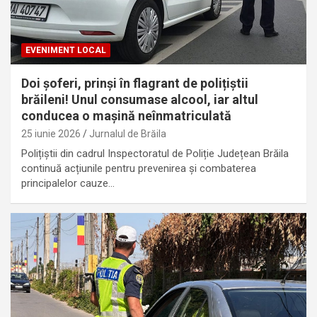
EVENIMENT LOCAL
Doi șoferi, prinși în flagrant de polițiștii
brăileni! Unul consumase alcool, iar altul
conducea o mașină neînmatriculată
25 iunie 2026
Jurnalul de Brăila
Polițiștii din cadrul Inspectoratul de Poliție Județean Brăila
continuă acțiunile pentru prevenirea și combaterea
principalelor cauze…