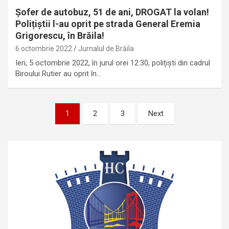
Șofer de autobuz, 51 de ani, DROGAT la volan!
Polițiștii l-au oprit pe strada General Eremia
Grigorescu, în Brăila!
6 octombrie 2022
Jurnalul de Brăila
Ieri, 5 octombrie 2022, în jurul orei 12:30, polițiști din cadrul
Biroului Rutier au oprit în…
Paginație
1
2
3
Next
articole