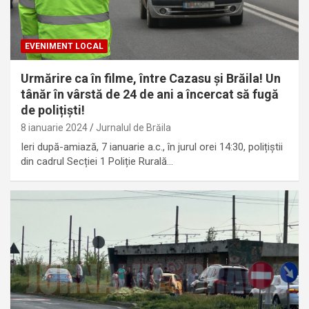
EVENIMENT LOCAL
Urmărire ca în filme, între Cazasu și Brăila! Un
tânăr în vârstă de 24 de ani a încercat să fugă
de polițiști!
8 ianuarie 2024
Jurnalul de Brăila
Ieri după-amiază, 7 ianuarie a.c., în jurul orei 14:30, polițiștii
din cadrul Secției 1 Poliție Rurală…