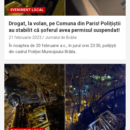
EVENIMENT LOCAL
Drogat, la volan, pe Comuna din Paris! Polițiștii
au stabilit că șoferul avea permisul suspendat!
21 februarie 2023
Jurnalul de Brăila
În noaptea de 20 februarie a.c., în jurul orei 23:30, polițiști
din cadrul Poliției Municipiului Brăila…