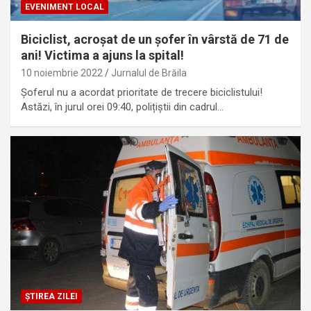
EVENIMENT LOCAL
Biciclist, acroșat de un șofer în vârstă de 71 de
ani! Victima a ajuns la spital!
10 noiembrie 2022
Jurnalul de Brăila
Șoferul nu a acordat prioritate de trecere biciclistului!
Astăzi, în jurul orei 09:40, polițiștii din cadrul…
ȘTIREA ZILEI