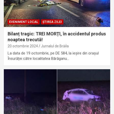
EVENIMENT LOCAL
ȘTIREA ZILEI
Bilanț tragic: TREI MORȚI, în accidentul produs
noaptea trecută!
20 octombrie 2024
Jurnalul de Brăila
La data de 19 octombrie, pe DE 584, la ieșire din orașul
Însurăței către localitatea Bărăganu…