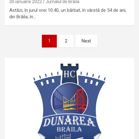
30 ianuarie 2022
Jurnalul de Brăila
Astăzi, în jurul orei 10:40, un bărbat, în vârstă de 54 de ani,
din Brăila, în…
Paginație
1
2
Next
articole