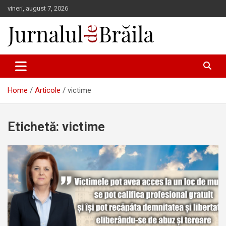
Skip
vineri, august 7, 2026
to
content
Jurnalul de Brăila
Home
Articole
victime
Etichetă:
victime