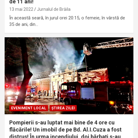
de 11 ani!
13 mai 2022
Jurnalul de Brăila
În această seară, în jurul orei 20:15, o femeie, în vârstă de
35 de ani, din…
EVENIMENT LOCAL
ȘTIREA ZILEI
Pompierii s-au luptat mai bine de 4 ore cu
flăcările! Un imobil de pe Bd. Al.I.Cuza a fost
distrus! În urma incendiului, doi bărbați s-au