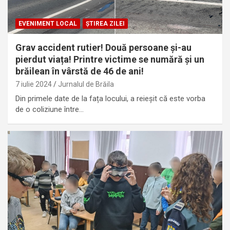
EVENIMENT LOCAL
ȘTIREA ZILEI
Grav accident rutier! Două persoane și-au
pierdut viața! Printre victime se numără și un
brăilean în vârstă de 46 de ani!
7 iulie 2024
Jurnalul de Brăila
Din primele date de la fața locului, a reieșit că este vorba
de o coliziune între…