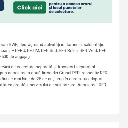
man RWE, desfășurând activități în domeniul salubrității,
companii – REBU, RETIM, RER Sud, RER Brăila, RER Vest, RER
2500 de angajați.
vicii de colectare separată și transport separat al
tă prin asocierea a două firme din Grupul RER, respectiv RER
ării de mai bine de 25 de ani, timp în care s-au adaptat
ealitatea prestării serviciului de salubrizare. Asocierea RER