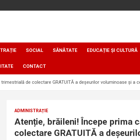
TRAȚIE
SOCIAL
SĂNĂTATE
EDUCAȚIE ȘI CULTURĂ
ITATE
CONTACT
e trimestrială de colectare GRATUITĂ a deșeurilor voluminoase și a 
ADMINISTRAȚIE
Atenție, brăileni! Începe prima 
colectare GRATUITĂ a deșeurilo