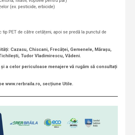
etonă, fixativ, vopsele pentru păr)
elor (ex. pesticide, erbicide)
c tip PET de către cetățeni, apoi se predă la punctul de
alități: Cazasu, Chiscani, Frecăței, Gemenele, Mărașu,
Tichilești, Tudor Vladimirescu, Vădeni.
și a celor periculoase menajere vă rugăm să consultați
pe www.rerbraila.ro, secțiune Utile.