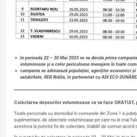
în perioada 22 – 30 Mai 2023 se va derula prima campanie
voluminoase și a celor periculoase menajere în toate com
campania se adresează populației, agenților economici și i
salubritate, RER Brăila, în parteneriat cu ADI ECO DUNĂR
Colectarea deșeurilor voluminoase se va face GRATUIT, p
Toate personale cu domiciliul în comunele din Zona 1 a județul
suplimentare, de obiectele voluminoase pe care nu le mai folo
acestora la punctul fix de colectare, stabilit de comun acord 