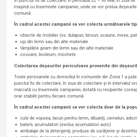
În punctul fix de colectare, în perioada 22 – 30 Mai, în ziua d
mașină cu însemnele campaniei, unde se vor prelua deșeurile vo
comună.
În cadrul acestei campanii se vor colecta următoarele ti
obiecte de mobilier (ex. dulapuri, birouri, scaune, mese, patur
uși din lemn sau din alte materiale
tâmplărie geam din lemn sau din alte materiale
covoare, linoleum, mochete
Colectarea deșeurilor periculoase provenite din deșeuri
Toate persoanele cu domiciliul în comunele din Zona 1 a județ
punctul fix de colectare, în ziua de colectare și în intervalul 
marcată cu însemnele campaniei, dotată cu recipiente corespun
orar stabilit pentru fiecare comună.
În cadrul acestei campanii se vor colecta doar de la popu
cutii de vopsea, lacuri pentru lemn, diluanți, cerneluri, adezi
baterii, acumulatori (exclus acumulatori auto)
ambalaje de la detergenți, produse de curățenie și dezinfe