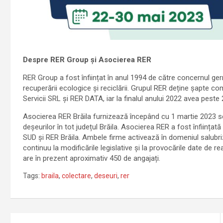
Despre RER Group și Asocierea RER
RER Group a fost înființat în anul 1994 de către concernul ger
recuperării ecologice și reciclării. Grupul RER deține șapte 
Servicii SRL și RER DATA, iar la finalul anului 2022 avea peste 
Asocierea RER Brăila furnizează începând cu 1 martie 2023 ser
deșeurilor în tot județul Brăila. Asocierea RER a fost înființa
SUD și RER Brăila. Ambele firme activează în domeniul salubriz
continuu la modificările legislative și la provocările date de r
are în prezent aproximativ 450 de angajați.
Tags:
braila
,
colectare
,
deseuri
,
rer
Navigare