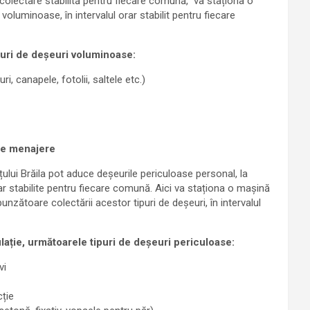
e colectare stabilită pentru fiecare comună, va staționa o
luminoase, în intervalul orar stabilit pentru fiecare
puri de deșeuri voluminoase:
i, canapele, fotolii, saltele etc.)
le menajere
ului Brăila pot aduce deșeurile periculoase personal, la
orar stabilite pentru fiecare comună. Aici va staționa o mașină
zătoare colectării acestor tipuri de deșeuri, în intervalul
lație, următoarele tipuri de deșeuri periculoase:
vi
cție