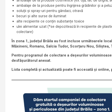
ambalaje de la produse cosmetice (ex. ojă, lac de unghii, ac
ambalaje de la produse pentru îngrijirea grădinilor și a peluz
soluții și spray-uri pentru gândaci, otravă
becuri și alte surse de iluminat
alte recipiente ce conțin substanțe toxice
ulei alimentar uzat (*se depozitează în recipiente de plasti
colectare)
În zona 1, județul Brăila au fost incluse următoarele loc
Măxineni, Romanu, Salcia Tudor, Scorțaru Nou, Siliștea, 
Pentru programul de colectare a deșeurilor voluminoase 
desfășurătorul anexat.
Lista completă și actualizată poate fi accesată și online, 