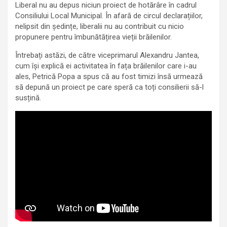
Liberal nu au depus niciun proiect de hotărâre în cadrul
Consiliului Local Municipal. În afară de circul declarațiilor,
nelipsit din ședințe, liberalii nu au contribuit cu nicio
propunere pentru îmbunătățirea vieții brăilenilor.
Întrebați astăzi, de către viceprimarul Alexandru Jantea,
cum își explică ei activitatea în fața brăilenilor care i-au
ales, Petrică Popa a spus că au fost timizi însă urmează
să depună un proiect pe care speră ca toți consilierii să-l
susțină.