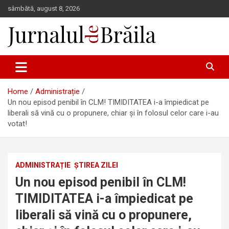
Skip
sâmbătă, august 8, 2026
to
content
Jurnalul de Brăila
Home
Administrație
Un nou episod penibil în CLM! TIMIDITATEA i-a împiedicat pe
liberali să vină cu o propunere, chiar și în folosul celor care i-au
votat!
ADMINISTRAȚIE
ȘTIREA ZILEI
Un nou episod penibil în CLM!
TIMIDITATEA i-a împiedicat pe
liberali să vină cu o propunere,