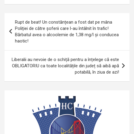
Navigare
Rupt de beat! Un constănțean a fost dat pe mâna
în
Poliției de către șoferii care l-au întâlnit în trafic!
Bărbatul avea o alcoolemie de 1,38 mg/l și conducea
articole
haotic!
Liberalii au nevoie de o schiță pentru a înțelege că este
OBLIGATORIU ca toate localitățile din județ să aibă apă
potabilă, în ziua de azi!