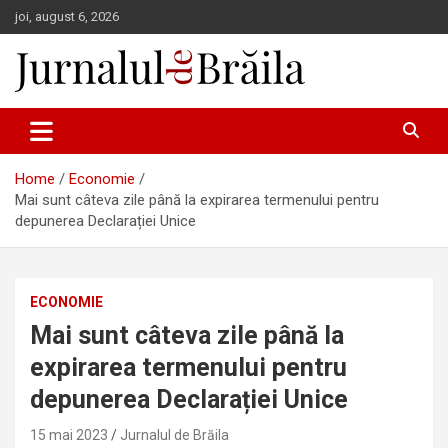
Skip
joi, august 6, 2026
to
content
Jurnalul de Brăila
Home
Economie
Mai sunt câteva zile până la expirarea termenului pentru
depunerea Declarației Unice
ECONOMIE
Mai sunt câteva zile până la
expirarea termenului pentru
depunerea Declarației Unice
15 mai 2023
Jurnalul de Brăila