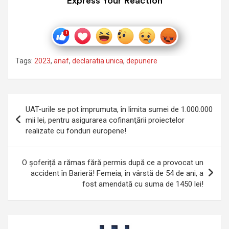
Express Your Reaction
Tags:
2023
,
anaf
,
declaratia unica
,
depunere
Navigare
UAT-urile se pot împrumuta, în limita sumei de 1.000.000
în
mii lei, pentru asigurarea cofinanţării proiectelor
realizate cu fonduri europene!
articole
O șoferiță a rămas fără permis după ce a provocat un
accident în Barieră! Femeia, în vârstă de 54 de ani, a
fost amendată cu suma de 1450 lei!