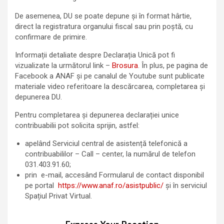
De asemenea, DU se poate depune și în format hârtie,
direct la registratura organului fiscal sau prin poştă, cu
confirmare de primire.
Informații detaliate despre Declarația Unică pot fi
vizualizate la următorul link –
Brosura
. În plus, pe pagina de
Facebook a ANAF și pe canalul de Youtube sunt publicate
materiale video referitoare la descărcarea, completarea și
depunerea DU.
Pentru completarea şi depunerea declarației unice
contribuabilii pot solicita sprijin, astfel:
apelând Serviciul central de asistență telefonică a
contribuabililor – Call – center, la numărul de telefon
031.403.91.60;
prin e-mail, accesând Formularul de contact disponibil
pe portal
https://www.anaf.ro/asistpublic/
şi în serviciul
Spațiul Privat Virtual.