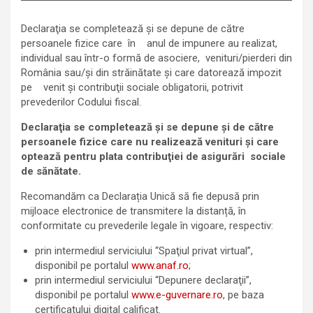
Declaraţia se completează şi se depune de către
persoanele fizice care în anul de impunere au realizat,
individual sau într-o formă de asociere, venituri/pierderi din
România sau/şi din străinătate şi care datorează impozit
pe venit şi contribuţii sociale obligatorii, potrivit
prevederilor Codului fiscal.
Declaraţia se completează şi se depune şi de către
persoanele fizice care nu realizează venituri şi care
optează pentru plata contribuţiei de asigurări sociale
de sănătate.
Recomandăm ca Declarația Unică să fie depusă prin
mijloace electronice de transmitere la distanță, în
conformitate cu prevederile legale în vigoare, respectiv:
prin intermediul serviciului “Spaţiul privat virtual”,
disponibil pe portalul
www.anaf.ro
;
prin intermediul serviciului “Depunere declaraţii”,
disponibil pe portalul
www.e-guvernare.ro
, pe baza
certificatului digital calificat.