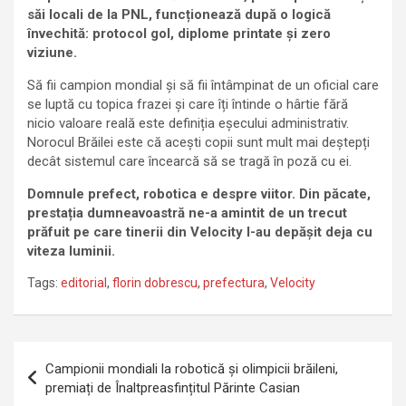
săi locali de la PNL, funcționează după o logică
învechită: protocol gol, diplome printate și zero
viziune.
Să fii campion mondial și să fii întâmpinat de un oficial care
se luptă cu topica frazei și care îți întinde o hârtie fără
nicio valoare reală este definiția eșecului administrativ.
Norocul Brăilei este că acești copii sunt mult mai deștepți
decât sistemul care încearcă să se tragă în poză cu ei.
Domnule prefect, robotica e despre viitor. Din păcate,
prestația dumneavoastră ne-a amintit de un trecut
prăfuit pe care tinerii din Velocity l-au depășit deja cu
viteza luminii.
Tags:
editorial
,
florin dobrescu
,
prefectura
,
Velocity
Navigare
Campionii mondiali la robotică și olimpicii brăileni,
în
premiați de Înaltpreasfințitul Părinte Casian