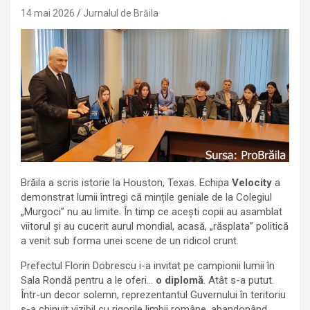
14 mai 2026
Jurnalul de Brăila
Brăila a scris istorie la Houston, Texas. Echipa
Velocity
a
demonstrat lumii întregi că mințile geniale de la Colegiul
„Murgoci” nu au limite. În timp ce acești copii au asamblat
viitorul și au cucerit aurul mondial, acasă, „răsplata” politică
a venit sub forma unei scene de un ridicol crunt.
Prefectul Florin Dobrescu i-a invitat pe campionii lumii în
Sala Rondă pentru a le oferi…
o diplomă
. Atât s-a putut.
Într-un decor solemn, reprezentantul Guvernului în teritoriu
s-a chinuit vizibil cu rigorile limbii române, abandonând