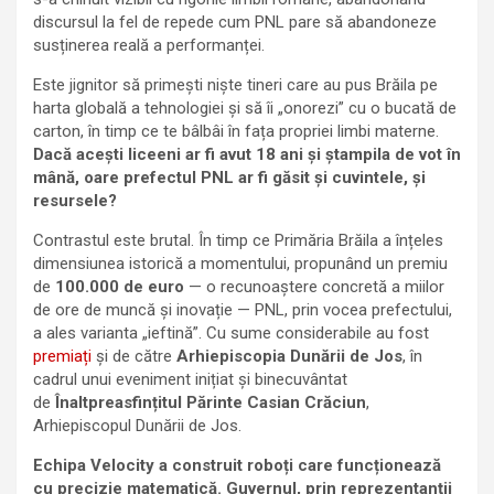
discursul la fel de repede cum PNL pare să abandoneze
susținerea reală a performanței.
Este jignitor să primești niște tineri care au pus Brăila pe
harta globală a tehnologiei și să îi „onorezi” cu o bucată de
carton, în timp ce te bâlbâi în fața propriei limbi materne.
Dacă acești liceeni ar fi avut 18 ani și ștampila de vot în
mână, oare prefectul PNL ar fi găsit și cuvintele, și
resursele?
Contrastul este brutal. În timp ce Primăria Brăila a înțeles
dimensiunea istorică a momentului, propunând un premiu
de
100.000 de euro
— o recunoaștere concretă a miilor
de ore de muncă și inovație — PNL, prin vocea prefectului,
a ales varianta „ieftină”. Cu sume considerabile au fost
premiați
și de către
Arhiepiscopia Dunării de Jos
, în
cadrul unui eveniment inițiat și binecuvântat
de
Înaltpreasfințitul Părinte Casian
Crăciun
,
Arhiepiscopul Dunării de Jos.
Echipa Velocity a construit roboți care funcționează
cu precizie matematică. Guvernul, prin reprezentanții