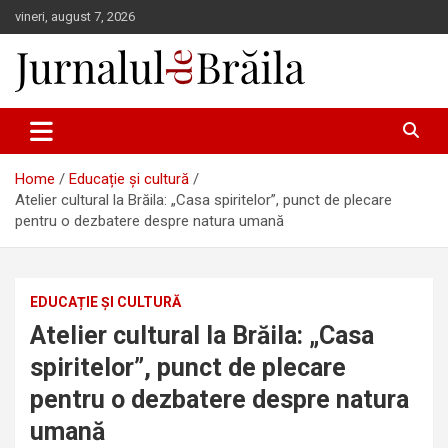
Skip
vineri, august 7, 2026
to
content
Jurnalul de Brăila
Home
Educație și cultură
Atelier cultural la Brăila: „Casa spiritelor”, punct de plecare
pentru o dezbatere despre natura umană
EDUCAȚIE ȘI CULTURĂ
Atelier cultural la Brăila: „Casa
spiritelor”, punct de plecare
pentru o dezbatere despre natura
umană