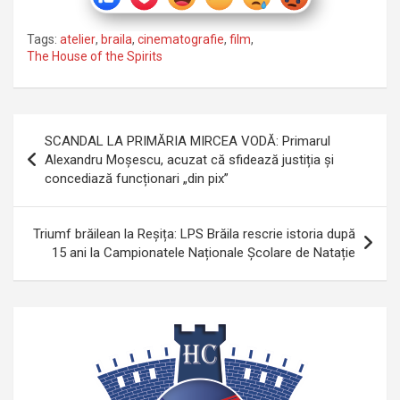
Tags:
atelier
,
braila
,
cinematografie
,
film
,
The House of the Spirits
Navigare
SCANDAL LA PRIMĂRIA MIRCEA VODĂ: Primarul
în
Alexandru Moșescu, acuzat că sfidează justiția și
concediază funcționari „din pix”
articole
Triumf brăilean la Reșița: LPS Brăila rescrie istoria după
15 ani la Campionatele Naționale Școlare de Natație