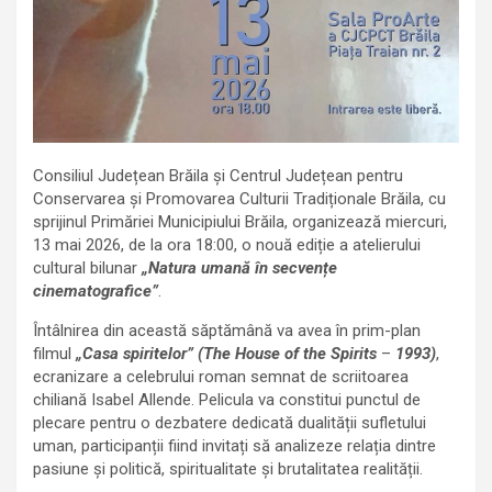
Consiliul Județean Brăila și Centrul Județean pentru
Conservarea și Promovarea Culturii Tradiționale Brăila, cu
sprijinul Primăriei Municipiului Brăila, organizează miercuri,
13 mai 2026, de la ora 18:00, o nouă ediție a atelierului
cultural bilunar
„Natura umană în secvențe
cinematografice”
.
Întâlnirea din această săptămână va avea în prim-plan
filmul
„Casa spiritelor” (The House of the Spirits
–
1993)
,
ecranizare a celebrului roman semnat de scriitoarea
chiliană Isabel Allende. Pelicula va constitui punctul de
plecare pentru o dezbatere dedicată dualității sufletului
uman, participanții fiind invitați să analizeze relația dintre
pasiune și politică, spiritualitate și brutalitatea realității.