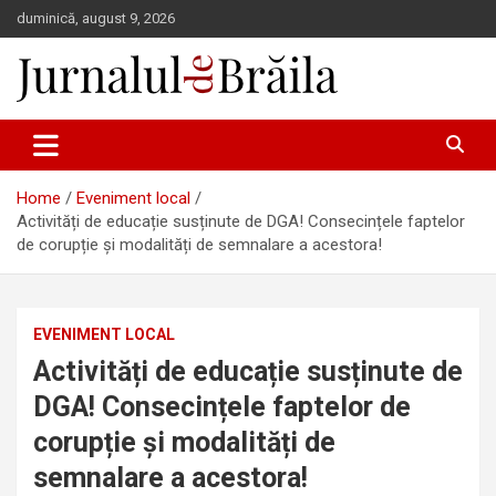
Skip
duminică, august 9, 2026
to
content
Jurnalul de Brăila
Home
Eveniment local
Activități de educație susținute de DGA! Consecințele faptelor
de corupție și modalități de semnalare a acestora!
EVENIMENT LOCAL
Activități de educație susținute de
DGA! Consecințele faptelor de
corupție și modalități de
semnalare a acestora!