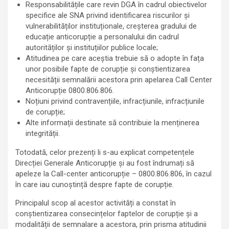
Responsabilitățile care revin DGA în cadrul obiectivelor
specifice ale SNA privind identificarea riscurilor și
vulnerabilităților instituționale, creșterea gradului de
educație anticorupție a personalului din cadrul
autorităților și instituțiilor publice locale;
Atitudinea pe care aceștia trebuie să o adopte în fața
unor posibile fapte de corupție și conștientizarea
necesității semnalării acestora prin apelarea Call Center
Anticorupție 0800.806.806.
Noțiuni privind contravențiile, infracțiunile, infracțiunile
de corupție;
Alte informații destinate să contribuie la menținerea
integrității.
Totodată, celor prezenți li s-au explicat competențele
Direcției Generale Anticorupție și au fost îndrumați să
apeleze la Call-center anticorupție – 0800.806.806, în cazul
în care iau cunoștință despre fapte de corupție.
Principalul scop al acestor activități a constat în
conștientizarea consecințelor faptelor de corupție și a
modalității de semnalare a acestora, prin prisma atitudinii