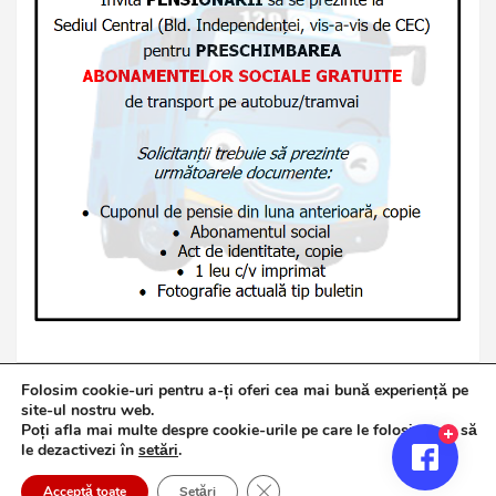
Folosim cookie-uri pentru a-ți oferi cea mai bună experiență pe
site-ul nostru web.
Poți afla mai multe despre cookie-urile pe care le folosim sau să
Copyright © 2026
Jurnalul de Brăila
le dezactivezi în
setări
.
Politică de confidențialitate
Theme by:
Theme Horse
Close GDPR Cookie Banner
Proudly Powered by:
WordPress
Acceptă toate
Setări