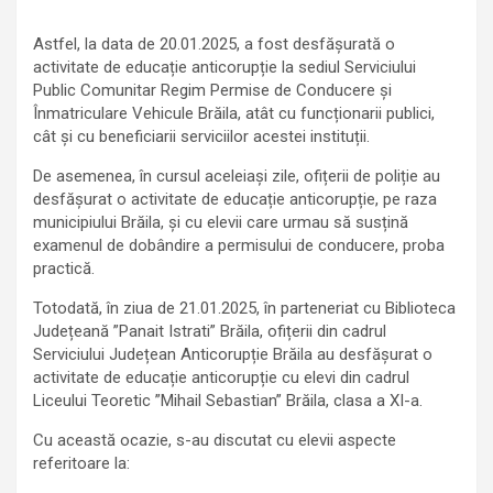
Astfel, la data de 20.01.2025, a fost desfășurată o
activitate de educație anticorupție la sediul Serviciului
Public Comunitar Regim Permise de Conducere și
Înmatriculare Vehicule Brăila, atât cu funcționarii publici,
cât și cu beneficiarii serviciilor acestei instituții.
De asemenea, în cursul aceleiași zile, ofițerii de poliție au
desfășurat o activitate de educație anticorupție, pe raza
municipiului Brăila, și cu elevii care urmau să susțină
examenul de dobândire a permisului de conducere, proba
practică.
Totodată, în ziua de 21.01.2025, în parteneriat cu Biblioteca
Județeană ”Panait Istrati” Brăila, ofițerii din cadrul
Serviciului Județean Anticorupție Brăila au desfășurat o
activitate de educație anticorupție cu elevi din cadrul
Liceului Teoretic ”Mihail Sebastian” Brăila, clasa a XI-a.
Cu această ocazie, s-au discutat cu elevii aspecte
referitoare la: