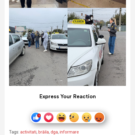
Express Your Reaction
Tags:
activitati
,
brăila
,
dga
,
informare