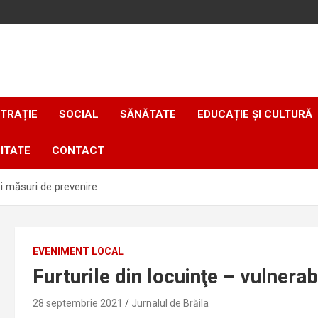
TRAȚIE
SOCIAL
SĂNĂTATE
EDUCAȚIE ȘI CULTURĂ
ITATE
CONTACT
 şi măsuri de prevenire
EVENIMENT LOCAL
Furturile din locuinţe – vulnerab
28 septembrie 2021
Jurnalul de Brăila