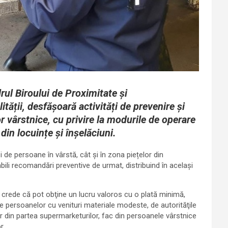
rul Biroului de Proximitate și
ății, desfășoară activități de prevenire și
r vârstnice, cu privire la modurile de operare
 din locuințe și înșelăciuni.
i de persoane în vârstă, cât și în zona piețelor din
abili recomandări preventive de urmat, distribuind în același
 a crede că pot obţine un lucru valoros cu o plată minimă,
e persoanelor cu venituri materiale modeste, de autorităţile
or din partea supermarketurilor, fac din persoanele vârstnice
r.