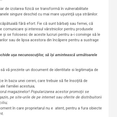
ar de izolarea fizică se transformă în vulnerabilitate
oanele singure deschid cu mai mare uşurinţă uşa străinilor.
pătuială fără efort. Fie că sunt bărbaţi sau femei, că
de comunicare şi interesul vârstnicilor pentru produsele
e şi se folosesc de aceste lucruri pentru a-i convinge să le
tarilor sau de lipsa acestora din încăpere pentru a sustrage
 deschide uşa necunoscuţilor, să îşi amintească următoarele
 să vă prezinte un document de identitate si legitimaţia de
ce în baza unei cereri, care trebuie să fie însoţită de
ale familiei acestuia;
riorul magazinelor!
Popularizarea acestor promoţii se
zin, pe site-urile de pe internet sau oferite de distribuitorii
iliu;
moment în care proprietarul nu e atent, pentru a fura obiecte
nt.