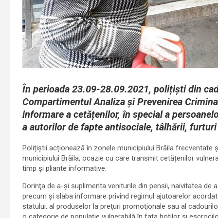
În perioada 23.09-28.09.2021, polițiști din cad
Compartimentul Analiza și Prevenirea Criminalit
informare a cetățenilor, în special a persoanelo
a autorilor de fapte antisociale, tâlhării, furturi
Polițiștii acționează în zonele municipiului Brăila frecventate ș
municipiului Brăila, ocazie cu care transmit cetățenilor vulner
timp și pliante informative.
Dorinţa de a-şi suplimenta veniturile din pensii, naivitatea de
precum şi slaba informare privind regimul ajutoarelor acordat
statului, al produselor la preţuri promoţionale sau al cadouril
o categorie de populaţie vulnerabilă în faţa hoţilor şi escrocilo