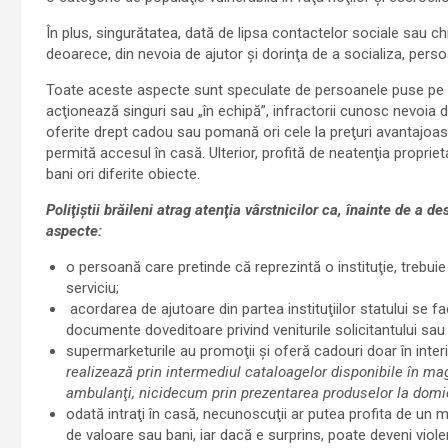
În plus, singurătatea, dată de lipsa contactelor sociale sau chi
deoarece, din nevoia de ajutor şi dorinţa de a socializa, pers
Toate aceste aspecte sunt speculate de persoanele puse pe că
acţionează singuri sau „în echipă”, infractorii cunosc nevoia 
oferite drept cadou sau pomană ori cele la preţuri avantajoas
permită accesul în casă. Ulterior, profită de neatenţia proprie
bani ori diferite obiecte.
Poliţiştii brăileni atrag atenţia vârstnicilor ca, înainte de a
aspecte:
o persoană care pretinde că reprezintă o instituţie, trebuie
serviciu;
acordarea de ajutoare din partea instituţiilor statului se fa
documente doveditoare privind veniturile solicitantului sau 
supermarketurile au promoţii şi oferă cadouri doar în inte
realizează prin intermediul cataloagelor disponibile în maga
ambulanţi, nicidecum prin prezentarea produselor la domic
odată intraţi în casă, necunoscuţii ar putea profita de un 
de valoare sau bani, iar dacă e surprins, poate deveni viole