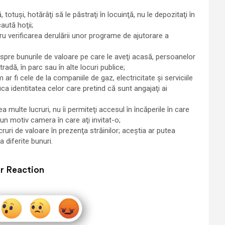
otuşi, hotărâţi să le păstraţi în locuinţă, nu le depozitaţi în
aută hoţii;
tru verificarea derulării unor programe de ajutorare a
espre bunurile de valoare pe care le aveţi acasă, persoanelor
dă, în parc sau în alte locuri publice;
ar fi cele de la companiile de gaz, electricitate şi serviciile
ica identitatea celor care pretind că sunt angajaţi ai
 multe lucruri, nu îi permiteţi accesul în încăperile în care
iun motiv camera în care aţi invitat-o;
cruri de valoare în prezenţa străinilor; aceştia ar putea
 diferite bunuri.
r Reaction