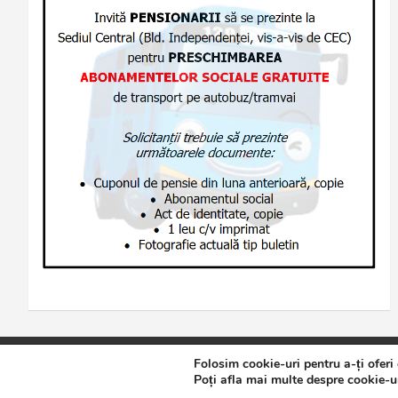
Folosim cookie-uri pentru a-ți oferi
Copyright © 2026
Jurnalul de Brăila
Politică de confidențialita
Poți afla mai multe despre cookie-ur