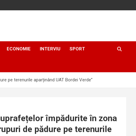
ECONOMIE
INTERVIU
SPORT
ădure pe terenurile aparținând UAT Bordei Verde”
suprafețelor împădurite în zona
rupuri de pădure pe terenurile