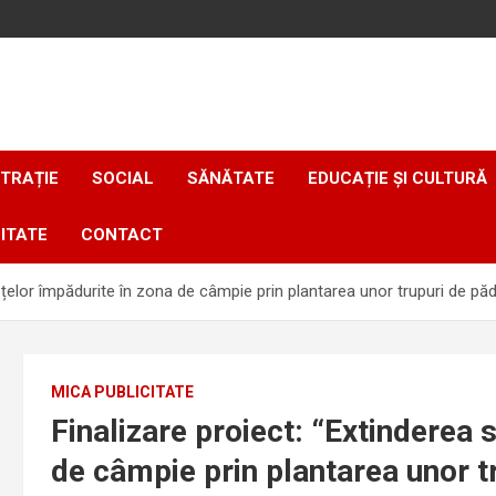
TRAȚIE
SOCIAL
SĂNĂTATE
EDUCAȚIE ȘI CULTURĂ
ITATE
CONTACT
fețelor împădurite în zona de câmpie prin plantarea unor trupuri de p
MICA PUBLICITATE
Finalizare proiect: “Extinderea 
de câmpie prin plantarea unor t