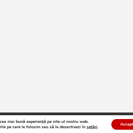
 cea mai bună experiență pe site-ul nostru web.
te
Theme by:
Theme Horse
Proudly Powered by:
WordPress
Accept
ile pe care le folosim sau să le dezactivezi în
setări
.