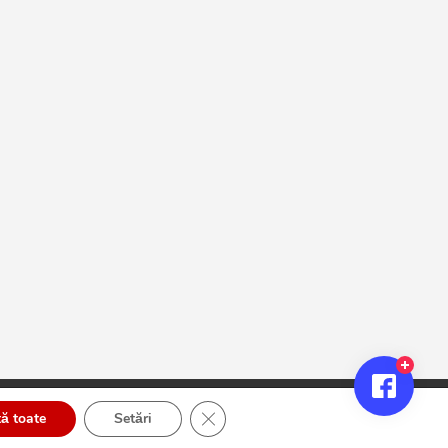
Close GDPR Cookie Banner
ă toate
Setări