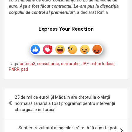
euro. Așa a fost făcut contractul. Le-am pus la dispoziția
corpului de control al premierului”
, a declarat Rafila.
Express Your Reaction
Tags:
antena3
,
consultanta
,
declaratie
,
JAF
,
mihai tudose
,
PNRR
,
psd
Navigare
25 de mii de euro! Și Mădălin are dreptul la o viață
în
normală! Tânărul a fost programat pentru intervenții
chirurgicale în Turcia!
articole
Suntem rezultatul atingerilor trăite: Află cum te poți