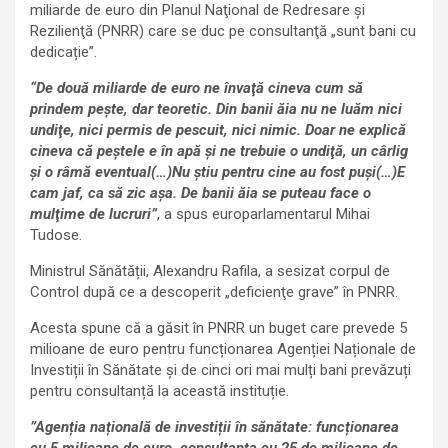
miliarde de euro din Planul Naţional de Redresare şi
Rezilienţă (PNRR) care se duc pe consultanţă „sunt bani cu
dedicație”.
“De două miliarde de euro ne învaţă cineva cum să
prindem peşte, dar teoretic. Din banii ăia nu ne luăm nici
undiţe, nici permis de pescuit, nici nimic. Doar ne explică
cineva că peştele e în apă şi ne trebuie o undiţă, un cârlig
şi o râmă eventual(…)Nu ştiu pentru cine au fost puşi(…)E
cam jaf, ca să zic aşa. De banii ăia se puteau face o
mulţime de lucruri”
, a spus europarlamentarul Mihai
Tudose.
Ministrul Sănătății, Alexandru Rafila, a sesizat corpul de
Control după ce a descoperit „deficienţe grave” în PNRR.
Acesta spune că a găsit în PNRR un buget care prevede 5
milioane de euro pentru funcționarea Agenției Naționale de
Investiții în Sănătate și de cinci ori mai mulți bani prevăzuți
pentru consultanță la această instituție.
”Agenția națională de investiții în sănătate: funcționarea
cu 5 milioane de euro, consultanța cu 25 de milioane de