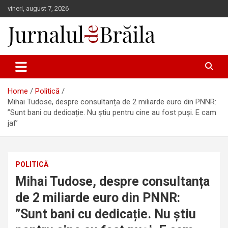
Skip
vineri, august 7, 2026
to
content
Jurnalul de Brăila
Home
Politică
Mihai Tudose, despre consultanța de 2 miliarde euro din PNNR:
”Sunt bani cu dedicație. Nu știu pentru cine au fost puși. E cam
jaf’
POLITICĂ
Mihai Tudose, despre consultanța
de 2 miliarde euro din PNNR:
”Sunt bani cu dedicație. Nu știu