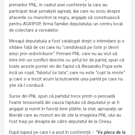
primarilor PNL, în cadrul unei conferințe la care au
participat doar jurnaliștii agreați, ăia care nu scriu despre
afacerile cu muncitori la negru, angajați să construiască
pentru AGRIPOP, firma familiei deputatului, un centru local
de colectare a cerealelor.
Mesajul deputatului a fost catalogat drept o intimidare și o
sfidare față de cei care nu ”
candidează pe liste și devin
aleși prin redistribuire”
. Primarii PNL care nu au vrut să
intre într-un conflict deschis cu șeful lor de partid, spun că
toate aceste porniri vin din faptul că Alexandru Popa este
încă un copil,
”băiatul lui tata”
, care nu este
”copt la minte”
și care s-a trezit acum la butoanele unui partid pe care nu
știe să-l conducă.
Surse din PNL spun că partidul trece printr-o perioadă
foarte tensionată din cauza faptului că deputatul și-ar fi
angajat și numit în funcții bine plătite, la stat, apropiații, iar
liberalii care au muncit ani de zile la imaginea PNL-ului au
fost trași pe dreapta de către deputatul de la Cireșu.
După tupeul pe care l-a avut în conferință –
”Va pleca de la