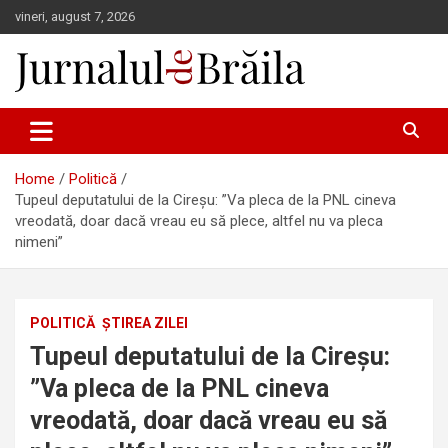
Skip
vineri, august 7, 2026
to
content
Jurnalul de Brăila
Home
Politică
Tupeul deputatului de la Cireșu: ”Va pleca de la PNL cineva
vreodată, doar dacă vreau eu să plece, altfel nu va pleca
nimeni”
POLITICĂ
ȘTIREA ZILEI
Tupeul deputatului de la Cireșu:
”Va pleca de la PNL cineva
vreodată, doar dacă vreau eu să