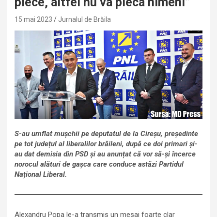
plece, altfel nu va pleca nimeni”
15 mai 2023
Jurnalul de Brăila
S-au umflat mușchii pe deputatul de la Cireșu, președinte
pe tot județul al liberalilor brăileni, după ce doi primari și-
au dat demisia din PSD și au anunțat că vor să-și încerce
norocul alături de gașca care conduce astăzi Partidul
Național Liberal.
Alexandru Popa le-a transmis un mesaj foarte clar