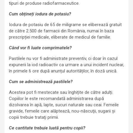
tipuri de produse radiofarmaceutice.
Cum obțineți iodura de potasiu?
Iodura de potasiu de 65 de miligrame se eliberează gratuit
de către 2.500 de farmacii din România, numai în baza
prescripției medicale, eliberate de medicul de familie.
Când vor fi luate comprimatele?
Pastilele nu vor fi administrate preventiv, ci doar în cazul
expunerii la iod radioactiv ca urmare a unui incident nuclear,
în primele 6 ore după anunțul autorităților, în doză unică.
Cum se administrează pastilele?
Acestea pot fi mestecate sau înghițite de către adulți.
Copiilor le este recomandată administrarea după
dizolvarea în apă, lapte, sucuri naturale sau ceai. Femeile
gravide, femeile care alăptează, nou-născuţii, sugarii şi
copiii trebuie trataţi primii.
Ce cantitate trebuie luată pentru copii?