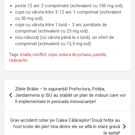
peste 12 ani: 2 comprimate (echivalent cu 100 mg iod);
copii cu vârsta între 3-12 ani: 1 comprimat (echivalent
cu 50 mg iod);
copii cu vârsta între 1 lună – 3 ani: jumătate de
comprimat (echivalent cu 25 mg iod);
nou-născuţi (cu vârsta până la o lună): un sfert de
comprimat (echivalent cu 12,5 mg iod).
Tags:
braila
,
conflict
,
copii
,
iodura de potasiu
,
pastile
,
radioactiv
Navigare
Zilele Brăilei – în siguranță! Prefectura, Poliția,
în
Jandarmeria și ISU au stabilit un plan de măsuri care vor
fi implementate în perioada minivacanței!
articole
Grav accident rutier pe Calea Călărașilor! Două fetițe au
fost lovite din plin! Una dintre ele se află în stare gravă
la spital!