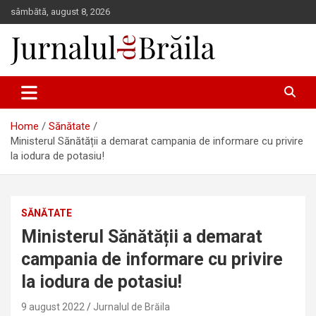
Skip
sâmbătă, august 8, 2026
to
content
Jurnalul de Brăila
Home
Sănătate
Ministerul Sănătății a demarat campania de informare cu privire
la iodura de potasiu!
SĂNĂTATE
Ministerul Sănătății a demarat
campania de informare cu privire
la iodura de potasiu!
9 august 2022
Jurnalul de Brăila