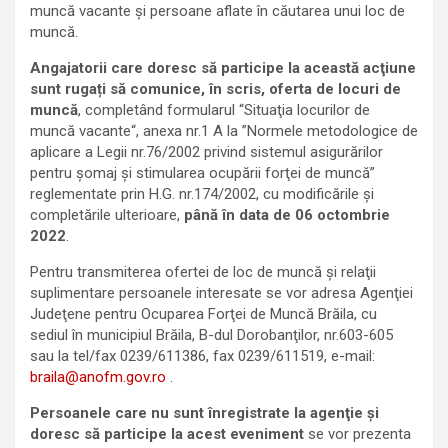
muncă vacante și persoane aflate în căutarea unui loc de
muncă.
Angajatorii care doresc să participe la această acţiune
sunt rugați să comunice, în scris, oferta de locuri de
muncă
, completând formularul “Situaţia locurilor de
muncă vacante“, anexa nr.1 A la ”Normele metodologice de
aplicare a Legii nr.76/2002 privind sistemul asigurărilor
pentru şomaj şi stimularea ocupării forţei de muncă”
reglementate prin H.G. nr.174/2002, cu modificările şi
completările ulterioare,
până în data de 06 octombrie
2022
.
Pentru transmiterea ofertei de loc de muncă şi relaţii
suplimentare persoanele interesate se vor adresa Agenţiei
Judeţene pentru Ocuparea Forţei de Muncă Brăila, cu
sediul în municipiul Brăila, B-dul Dorobanţilor, nr.603-605
sau la tel/fax 0239/611386, fax 0239/611519, e-mail:
braila@anofm.gov.ro
.
Persoanele care nu sunt înregistrate la agenţie și
doresc să participe la acest eveniment
se vor prezenta