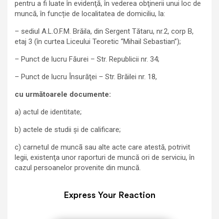
pentru a fi luate în evidenţă, în vederea obţinerii unui loc de
muncă, în funcție de localitatea de domiciliu, la:
– sediul A.L.O.F.M. Brăila, din Sergent Tătaru, nr.2, corp B,
etaj 3 (în curtea Liceului Teoretic “Mihail Sebastian”);
– Punct de lucru Făurei – Str. Republicii nr. 34;
– Punct de lucru Însurăţei – Str. Brăilei nr. 18,
cu următoarele documente:
a) actul de identitate;
b) actele de studii şi de calificare;
c) carnetul de muncã sau alte acte care atestă, potrivit
legii, existenţa unor raporturi de muncă ori de serviciu, în
cazul persoanelor provenite din muncă.
Express Your Reaction