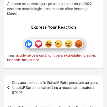
Acțiunea se va desfășura pe tot parcursul anului 2022
conform metodologiei transmise de către Inspecția
Muncii.
Express Your Reaction
Tags:
accidente de muncă
,
controale
,
exploatatie
,
forestier
,
inspectie
,
itm
,
munca
Navigare
Grav accident rutier în Șuțești! Patru persoane au ajuns
în
la spital! Șoferița neatentă nu a respectat indicatorul
STOP!
articole