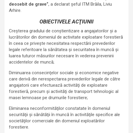
deosebit de grave
”
, a declarat șeful ITM Brăila, Liviu
Arhire.
OBIECTIVELE ACŢIUNII
Creşterea gradului de conştientizare a angajatorilor şi a
lucrătorilor din domeniul de activitate exploatare forestieră
în ceea ce priveşte necesitatea respectării prevederilor
legale referitoare la sănătatea şi securitatea în muncă şi
luarea tuturor măsurilor necesare în vederea prevenirii
accidentelor de muncă;
Diminuarea consecinţelor sociale şi economice negative
care derivă din nerespectarea prevederilor legale de către
angajatorii care efectuează activităţi de exploatare
forestieră, precum şi activităţi de transport tehnologic al
masei lemnoase pe drumurile forestiere;
Eliminarea neconformităţilor constatate în domeniul
securităţii şi sănătăţii în muncă în activităţile specifice ale
societăţilor comerciale din domeniul exploatărilor
forestiere.