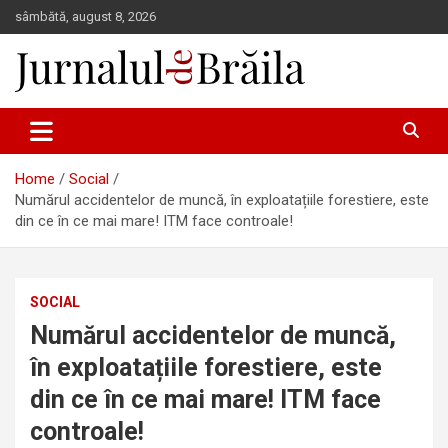
Skip
sâmbătă, august 8, 2026
to
content
Jurnalul de Brăila
Home
Social
Numărul accidentelor de muncă, în exploatațiile forestiere, este
din ce în ce mai mare! ITM face controale!
SOCIAL
Numărul accidentelor de muncă,
în exploatațiile forestiere, este
din ce în ce mai mare! ITM face
controale!