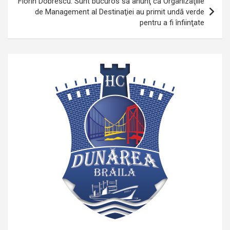
Florin Dobrescu: Sunt bucuros să anunţ că Organizaţiile
de Management al Destinaţiei au primit undă verde
pentru a fi înfiinţate